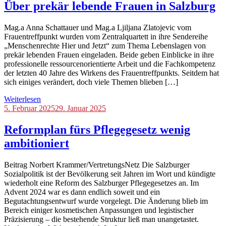
Über prekär lebende Frauen in Salzburg
Mag.a Anna Schattauer und Mag.a Ljiljana Zlatojevic vom
Frauentreffpunkt wurden vom Zentralquartett in ihre Sendereihe
„Menschenrechte Hier und Jetzt“ zum Thema Lebenslagen von
prekär lebenden Frauen eingeladen. Beide geben Einblicke in ihre
professionelle ressourcenorientierte Arbeit und die Fachkompetenz
der letzten 40 Jahre des Wirkens des Frauentreffpunkts. Seitdem hat
sich einiges verändert, doch viele Themen blieben […]
Weiterlesen
Blog
5. Februar 2025
29. Januar 2025
Reformplan fürs Pflegegesetz wenig
ambitioniert
Beitrag Norbert Krammer/VertretungsNetz Die Salzburger
Sozialpolitik ist der Bevölkerung seit Jahren im Wort und kündigte
wiederholt eine Reform des Salzburger Pflegegesetzes an. Im
Advent 2024 war es dann endlich soweit und ein
Begutachtungsentwurf wurde vorgelegt. Die Änderung blieb im
Bereich einiger kosmetischen Anpassungen und legistischer
Präzisierung – die bestehende Struktur ließ man unangetastet.