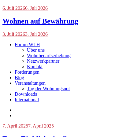
Blog
6. Juli 2026
6. Juli 2026
Wohnen auf Bewährung
Blog
3. Juli 2026
3. Juli 2026
Forum WLH
Über uns
Wohnbedarfserhebung
Netzwerkpartner
Kontakt
Forderungen
Blog
Veranstaltungen
Tag der Wohnungsnot
Downloads
International
Blog
7. April 2025
7. April 2025