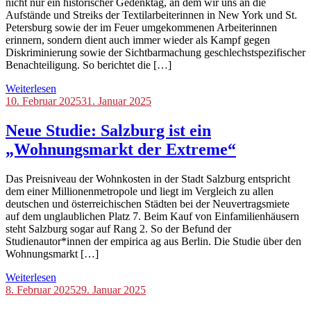
nicht nur ein historischer Gedenktag, an dem wir uns an die
Aufstände und Streiks der Textilarbeiterinnen in New York und St.
Petersburg sowie der im Feuer umgekommenen Arbeiterinnen
erinnern, sondern dient auch immer wieder als Kampf gegen
Diskriminierung sowie der Sichtbarmachung geschlechstspezifischer
Benachteiligung. So berichtet die […]
Weiterlesen
Blog
10. Februar 2025
31. Januar 2025
Neue Studie: Salzburg ist ein
„Wohnungsmarkt der Extreme“
Das Preisniveau der Wohnkosten in der Stadt Salzburg entspricht
dem einer Millionenmetropole und liegt im Vergleich zu allen
deutschen und österreichischen Städten bei der Neuvertragsmiete
auf dem unglaublichen Platz 7. Beim Kauf von Einfamilienhäusern
steht Salzburg sogar auf Rang 2. So der Befund der
Studienautor*innen der empirica ag aus Berlin. Die Studie über den
Wohnungsmarkt […]
Weiterlesen
Blog
8. Februar 2025
29. Januar 2025