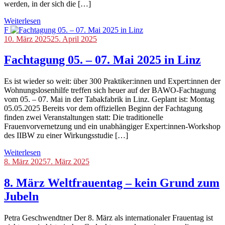
werden, in der sich die […]
Weiterlesen
F
Blog
10. März 2025
,
25. April 2025
Veranstaltungen
Fachtagung 05. – 07. Mai 2025 in Linz
Es ist wieder so weit: über 300 Praktiker:innen und Expert:innen der
Wohnungslosenhilfe treffen sich heuer auf der BAWO-Fachtagung
vom 05. – 07. Mai in der Tabakfabrik in Linz. Geplant ist: Montag
05.05.2025 Bereits vor dem offiziellen Beginn der Fachtagung
finden zwei Veranstaltungen statt: Die traditionelle
Frauenvorvernetzung und ein unabhängiger Expert:innen-Workshop
des IIBW zu einer Wirkungsstudie […]
Weiterlesen
Blog
8. März 2025
7. März 2025
8. März Weltfrauentag – kein Grund zum
Jubeln
Petra Geschwendtner Der 8. März als internationaler Frauentag ist