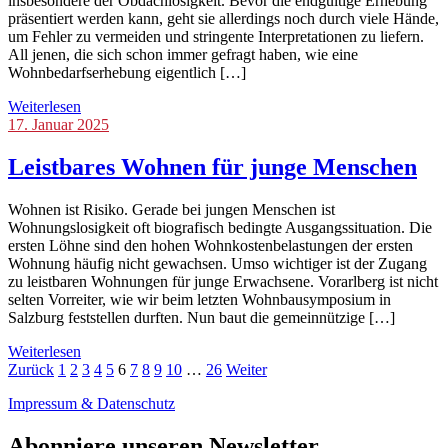
insbesondere der Obdachlosigkeit. Bevor die endgültige Erhebung
präsentiert werden kann, geht sie allerdings noch durch viele Hände,
um Fehler zu vermeiden und stringente Interpretationen zu liefern.
All jenen, die sich schon immer gefragt haben, wie eine
Wohnbedarfserhebung eigentlich […]
Weiterlesen
Blog
17. Januar 2025
Leistbares Wohnen für junge Menschen
Wohnen ist Risiko. Gerade bei jungen Menschen ist
Wohnungslosigkeit oft biografisch bedingte Ausgangssituation. Die
ersten Löhne sind den hohen Wohnkostenbelastungen der ersten
Wohnung häufig nicht gewachsen. Umso wichtiger ist der Zugang
zu leistbaren Wohnungen für junge Erwachsene. Vorarlberg ist nicht
selten Vorreiter, wie wir beim letzten Wohnbausymposium in
Salzburg feststellen durften. Nun baut die gemeinnützige […]
Weiterlesen
Beitrags-
Seite
Seite
Seite
Seite
Seite
Seite
Seite
Seite
Seite
Seite
Seite
Zurück
1
2
3
4
5
6
7
8
9
10
…
26
Weiter
Navigation
Impressum & Datenschutz
Abonniere unseren Newsletter