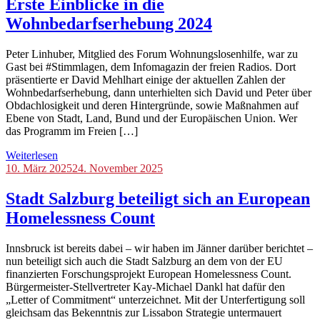
Erste Einblicke in die
Wohnbedarfserhebung 2024
Peter Linhuber, Mitglied des Forum Wohnungslosenhilfe, war zu
Gast bei #Stimmlagen, dem Infomagazin der freien Radios. Dort
präsentierte er David Mehlhart einige der aktuellen Zahlen der
Wohnbedarfserhebung, dann unterhielten sich David und Peter über
Obdachlosigkeit und deren Hintergründe, sowie Maßnahmen auf
Ebene von Stadt, Land, Bund und der Europäischen Union. Wer
das Programm im Freien […]
Weiterlesen
Blog
10. März 2025
,
24. November 2025
International
Stadt Salzburg beteiligt sich an European
Homelessness Count
Innsbruck ist bereits dabei – wir haben im Jänner darüber berichtet –
nun beteiligt sich auch die Stadt Salzburg an dem von der EU
finanzierten Forschungsprojekt European Homelessness Count.
Bürgermeister-Stellvertreter Kay-Michael Dankl hat dafür den
„Letter of Commitment“ unterzeichnet. Mit der Unterfertigung soll
gleichsam das Bekenntnis zur Lissabon Strategie untermauert