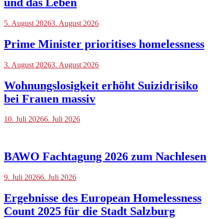
und das Leben
Blog
5. August 2026
3. August 2026
Prime Minister prioritises homelessness
Blog
3. August 2026
,
3. August 2026
International
Wohnungslosigkeit erhöht Suizidrisiko
bei Frauen massiv
Blog
10. Juli 2026
6. Juli 2026
BAWO Fachtagung 2026 zum Nachlesen
Blog
9. Juli 2026
,
6. Juli 2026
Veranstaltungen
Ergebnisse des European Homelessness
Count 2025 für die Stadt Salzburg