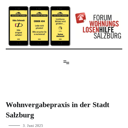
Zum
Inhalt
springen
Forum Wohnungslosenhilfe Salzburg
BLOG
Wohnvergabepraxis in der Stadt
Salzburg
p.geschwendtner
3. Juni 2025