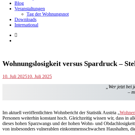
Blog
Veranstaltungen
Tag der Wohnungsnot
Downloads
International
Blog
Wohnungslosigkeit versus Spardruck – S
p.geschwendtner
10. Juli 2025
10. Juli 2025
„Wer jetzt bei
– m
Im aktuell veröffentlichten Wohnbericht der Statistik Austria „
Wohnen 
Personen weiterhin konstant hoch. Gleichzeitig wissen wir, dass i
dieses hohen Sparzwangs und der hohen Wohn- und Obdachlosigkeit i
von insbesonders vulnerablen einkommensschwachen Haushalten, die