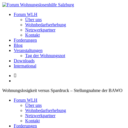
Zum
Inhalt
Forum Wohnungslosenhilfe Salzburg
Forum WLH
springen
Über uns
Wohnbedarfserhebung
Netzwerkpartner
Kontakt
Forderungen
Blog
Veranstaltungen
Tag der Wohnungsnot
Downloads
International
Wohnungslosigkeit versus Spardruck – Stellungnahme der BAWO
Forum WLH
Über uns
Wohnbedarfserhebung
Netzwerkpartner
Kontakt
Forderungen