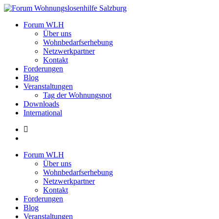
Zum
Inhalt
Forum Wohnungslosenhilfe Salzburg
Forum WLH
springen
Über uns
Wohnbedarfserhebung
Netzwerkpartner
Kontakt
Forderungen
Blog
Veranstaltungen
Tag der Wohnungsnot
Downloads
International
Forum WLH
Über uns
Wohnbedarfserhebung
Netzwerkpartner
Kontakt
Forderungen
Blog
Veranstaltungen