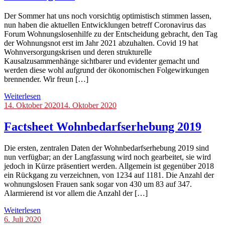
Der Sommer hat uns noch vorsichtig optimistisch stimmen lassen,
nun haben die aktuellen Entwicklungen betreff Coronavirus das
Forum Wohnungslosenhilfe zu der Entscheidung gebracht, den Tag
der Wohnungsnot erst im Jahr 2021 abzuhalten. Covid 19 hat
Wohnversorgungskrisen und deren strukturelle
Kausalzusammenhänge sichtbarer und evidenter gemacht und
werden diese wohl aufgrund der ökonomischen Folgewirkungen
brennender. Wir freun […]
Weiterlesen
Blog
14. Oktober 2020
,
14. Oktober 2020
Tag
der
Factsheet Wohnbedarfserhebung 2019
Wohnungsnot
Die ersten, zentralen Daten der Wohnbedarfserhebung 2019 sind
nun verfügbar; an der Langfassung wird noch gearbeitet, sie wird
jedoch in Kürze präsentiert werden. Allgemein ist gegenüber 2018
ein Rückgang zu verzeichnen, von 1234 auf 1181. Die Anzahl der
wohnungslosen Frauen sank sogar von 430 um 83 auf 347.
Alarmierend ist vor allem die Anzahl der […]
Weiterlesen
Blog
6. Juli 2020
,