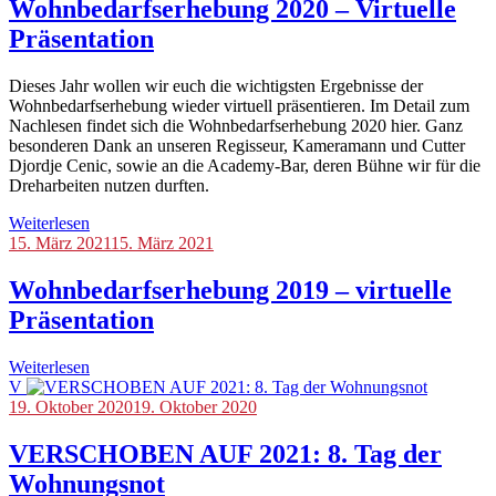
der
Wohnbedarfserhebung 2020 – Virtuelle
Wohnungsnot
Präsentation
Dieses Jahr wollen wir euch die wichtigsten Ergebnisse der
Wohnbedarfserhebung wieder virtuell präsentieren. Im Detail zum
Nachlesen findet sich die Wohnbedarfserhebung 2020 hier. Ganz
besonderen Dank an unseren Regisseur, Kameramann und Cutter
Djordje Cenic, sowie an die Academy-Bar, deren Bühne wir für die
Dreharbeiten nutzen durften.
Weiterlesen
Blog
15. März 2021
,
15. März 2021
Tag
der
Wohnbedarfserhebung 2019 – virtuelle
Wohnungsnot
Präsentation
Weiterlesen
V
Blog
19. Oktober 2020
,
19. Oktober 2020
Tag
der
VERSCHOBEN AUF 2021: 8. Tag der
Wohnungsnot
,
Wohnungsnot
Veranstaltungen