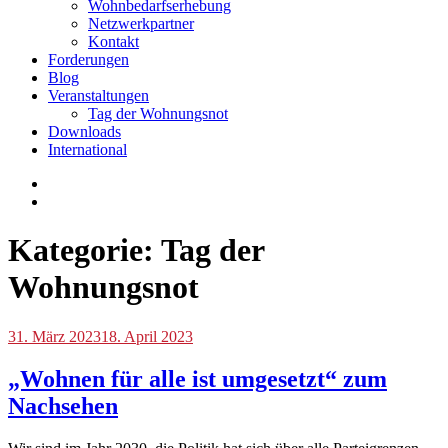
Wohnbedarfserhebung
Netzwerkpartner
Kontakt
Forderungen
Blog
Veranstaltungen
Tag der Wohnungsnot
Downloads
International
Kategorie:
Tag der
Wohnungsnot
Blog
31. März 2023
,
18. April 2023
Tag
der
„Wohnen für alle ist umgesetzt“ zum
Wohnungsnot
,
Nachsehen
Veranstaltungen