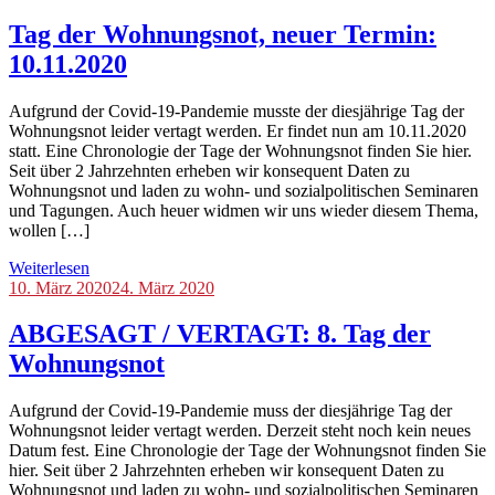
Tag
der
Tag der Wohnungsnot, neuer Termin:
Wohnungsnot
,
10.11.2020
Veranstaltungen
Aufgrund der Covid-19-Pandemie musste der diesjährige Tag der
Wohnungsnot leider vertagt werden. Er findet nun am 10.11.2020
statt. Eine Chronologie der Tage der Wohnungsnot finden Sie hier.
Seit über 2 Jahrzehnten erheben wir konsequent Daten zu
Wohnungsnot und laden zu wohn- und sozialpolitischen Seminaren
und Tagungen. Auch heuer widmen wir uns wieder diesem Thema,
wollen […]
Weiterlesen
Blog
10. März 2020
,
24. März 2020
Tag
der
ABGESAGT / VERTAGT: 8. Tag der
Wohnungsnot
,
Wohnungsnot
Veranstaltungen
Aufgrund der Covid-19-Pandemie muss der diesjährige Tag der
Wohnungsnot leider vertagt werden. Derzeit steht noch kein neues
Datum fest. Eine Chronologie der Tage der Wohnungsnot finden Sie
hier. Seit über 2 Jahrzehnten erheben wir konsequent Daten zu
Wohnungsnot und laden zu wohn- und sozialpolitischen Seminaren