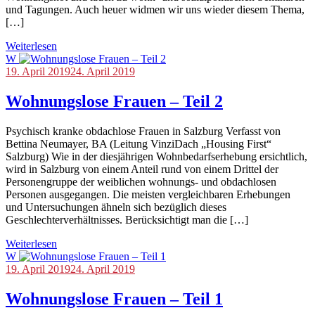
und Tagungen. Auch heuer widmen wir uns wieder diesem Thema,
[…]
Weiterlesen
W
Blog
19. April 2019
,
24. April 2019
Tag
der
Wohnungslose Frauen – Teil 2
Wohnungsnot
Psychisch kranke obdachlose Frauen in Salzburg Verfasst von
Bettina Neumayer, BA (Leitung VinziDach „Housing First“
Salzburg) Wie in der diesjährigen Wohnbedarfserhebung ersichtlich,
wird in Salzburg von einem Anteil rund von einem Drittel der
Personengruppe der weiblichen wohnungs- und obdachlosen
Personen ausgegangen. Die meisten vergleichbaren Erhebungen
und Untersuchungen ähneln sich bezüglich dieses
Geschlechterverhältnisses. Berücksichtigt man die […]
Weiterlesen
W
Blog
19. April 2019
,
24. April 2019
Tag
der
Wohnungslose Frauen – Teil 1
Wohnungsnot