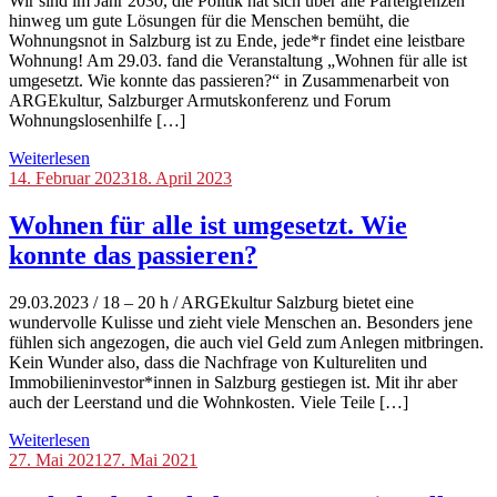
Wir sind im Jahr 2030, die Politik hat sich über alle Parteigrenzen
hinweg um gute Lösungen für die Menschen bemüht, die
Wohnungsnot in Salzburg ist zu Ende, jede*r findet eine leistbare
Wohnung! Am 29.03. fand die Veranstaltung „Wohnen für alle ist
umgesetzt. Wie konnte das passieren?“ in Zusammenarbeit von
ARGEkultur, Salzburger Armutskonferenz und Forum
Wohnungslosenhilfe […]
Weiterlesen
Blog
14. Februar 2023
,
18. April 2023
Tag
der
Wohnen für alle ist umgesetzt. Wie
Wohnungsnot
,
konnte das passieren?
Veranstaltungen
29.03.2023 / 18 – 20 h / ARGEkultur Salzburg bietet eine
wundervolle Kulisse und zieht viele Menschen an. Besonders jene
fühlen sich angezogen, die auch viel Geld zum Anlegen mitbringen.
Kein Wunder also, dass die Nachfrage von Kultureliten und
Immobilieninvestor*innen in Salzburg gestiegen ist. Mit ihr aber
auch der Leerstand und die Wohnkosten. Viele Teile […]
Weiterlesen
Blog
27. Mai 2021
,
27. Mai 2021
Tag