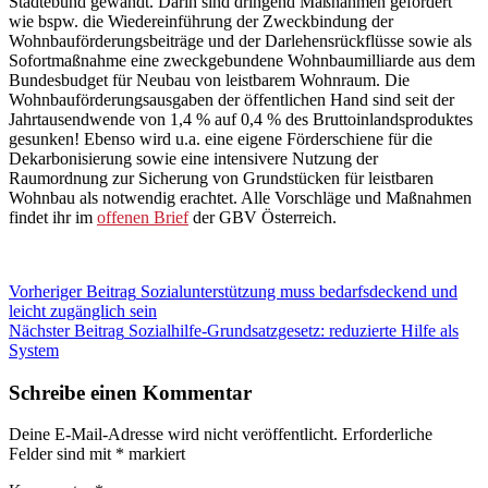
Städtebund gewandt. Darin sind dringend Maßnahmen gefordert
wie bspw. die Wiedereinführung der Zweckbindung der
Wohnbauförderungsbeiträge und der Darlehensrückflüsse sowie als
Sofortmaßnahme eine zweckgebundene Wohnbaumilliarde aus dem
Bundesbudget für Neubau von leistbarem Wohnraum. Die
Wohnbauförderungsausgaben der öffentlichen Hand sind seit der
Jahrtausendwende von 1,4 % auf 0,4 % des Bruttoinlandsproduktes
gesunken! Ebenso wird u.a. eine eigene Förderschiene für die
Dekarbonisierung sowie eine intensivere Nutzung der
Raumordnung zur Sicherung von Grundstücken für leistbaren
Wohnbau als notwendig erachtet. Alle Vorschläge und Maßnahmen
findet ihr im
offenen Brief
der GBV Österreich.
Beitragsnavigation
Kategorie:
Vorheriger Beitrag
Sozialunterstützung muss bedarfsdeckend und
Blog
leicht zugänglich sein
Nächster Beitrag
Sozialhilfe-Grundsatzgesetz: reduzierte Hilfe als
System
Schreibe einen Kommentar
Deine E-Mail-Adresse wird nicht veröffentlicht.
Erforderliche
Felder sind mit
*
markiert