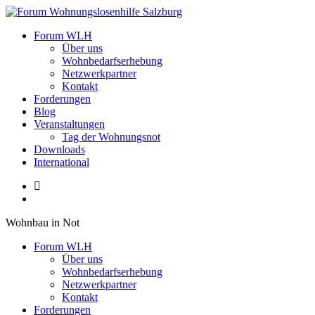
Zum
Inhalt
Forum Wohnungslosenhilfe Salzburg
Forum WLH
springen
Über uns
Wohnbedarfserhebung
Netzwerkpartner
Kontakt
Forderungen
Blog
Veranstaltungen
Tag der Wohnungsnot
Downloads
International
Wohnbau in Not
Forum WLH
Über uns
Wohnbedarfserhebung
Netzwerkpartner
Kontakt
Forderungen