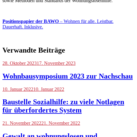
sowie Methoden und Standards der Wohnungslosenhilfe.
Positionspapier der BAWO
– Wohnen für alle. Leistbar.
Dauerhaft. Inklusive.
Verwandte Beiträge
Blog
28. Oktober 2023
,
17. November 2023
Veranstaltungen
Wohnbausymposium 2023 zur Nachschau
Blog
10. Januar 2022
10. Januar 2022
Baustelle Sozialhilfe: zu viele Notlagen
für überfordertes System
Blog
21. November 2022
21. November 2022
Gewalt an wohnungslosen und