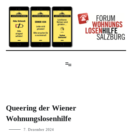
Zum
Inhalt
springen
Forum Wohnungslosenhilfe Salzburg
BLOG
Queering der Wiener
Wohnungslosenhilfe
p.geschwendtner
7. Dezember 2024