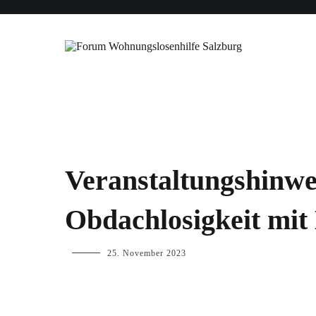
Zum
Forderungen
Blog
Forum WLH
Veranstaltungen
Inhalt
springen
Forum Wohnungslosenhilfe Salzbu
BLOG
Veranstaltungshinw
,
VERANSTALTUNGEN
Obdachlosigkeit mit
p.geschwendtner
25. November 2023