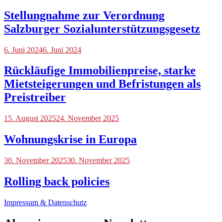
Stellungnahme zur Verordnung
Salzburger Sozialunterstützungsgesetz
Blog
6. Juni 2024
6. Juni 2024
Rückläufige Immobilienpreise, starke
Mietsteigerungen und Befristungen als
Preistreiber
Blog
15. August 2025
,
24. November 2025
International
Wohnungskrise in Europa
Blog
30. November 2025
,
30. November 2025
International
Rolling back policies
Impressum & Datenschutz