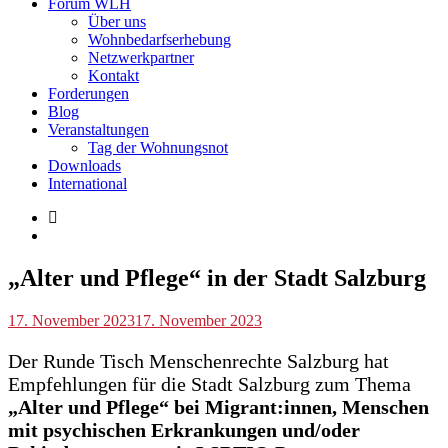
Forum WLH
Über uns
Wohnbedarfserhebung
Netzwerkpartner
Kontakt
Forderungen
Blog
Veranstaltungen
Tag der Wohnungsnot
Downloads
International
Blog
„Alter und Pflege“ in der Stadt Salzburg
p.geschwendtner
17. November 2023
17. November 2023
Der Runde Tisch Menschenrechte Salzburg hat
Empfehlungen für die Stadt Salzburg zum Thema
„Alter und Pflege“ bei Migrant:innen, Menschen
mit psychischen Erkrankungen und/oder