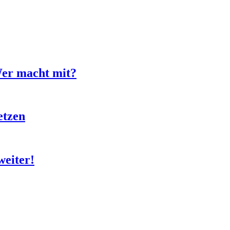
Wer macht mit?
etzen
weiter!