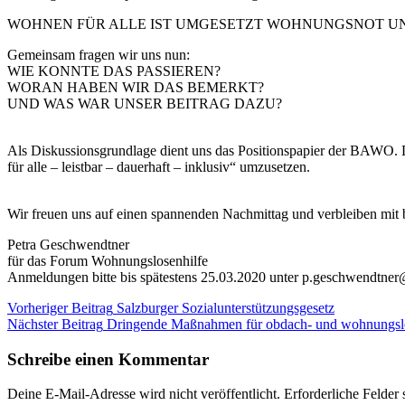
WOHNEN FÜR ALLE IST UMGESETZT WOHNUNGSNOT U
Gemeinsam fragen wir uns nun:
WIE KONNTE DAS PASSIEREN?
WORAN HABEN WIR DAS BEMERKT?
UND WAS WAR UNSER BEITRAG DAZU?
Als Diskussionsgrundlage dient uns das Positionspapier der BAWO.
für alle – leistbar – dauerhaft – inklusiv“ umzusetzen.
Wir freuen uns auf einen spannenden Nachmittag und verbleiben mit
Petra Geschwendtner
für das Forum Wohnungslosenhilfe
Anmeldungen bitte bis spätestens 25.03.2020 unter p.geschwendtner
Beitragsnavigation
Kategorie:
Vorheriger Beitrag
Salzburger Sozialunterstützungsgesetz
Blog
Nächster Beitrag
Dringende Maßnahmen für obdach- und wohnungslo
Tag
der
Schreibe einen Kommentar
Wohnungsnot
Veranstaltungen
Deine E-Mail-Adresse wird nicht veröffentlicht.
Erforderliche Felder 