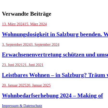
Verwandte Beiträge
Blog
13. März 2024
,
15. März 2024
Veranstaltungen
Wohnungslosigkeit in Salzburg beenden. 
Blog
3. September 2024
3. September 2024
Erwachsenenvertretung schützen und ums
Blog
23. Juni 2021
21. Juni 2021
Leistbares Wohnen – in Salzburg? Träum 
Blog
20. Januar 2025
20. Januar 2025
Wohnbedarfserhebung 2024 – Making of
Impressum & Datenschutz