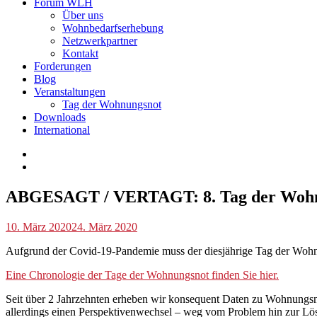
Forum WLH
Über uns
Wohnbedarfserhebung
Netzwerkpartner
Kontakt
Forderungen
Blog
Veranstaltungen
Tag der Wohnungsnot
Downloads
International
Blog
ABGESAGT / VERTAGT: 8. Tag der Woh
,
Tag
der
p.linhuber
10. März 2020
24. März 2020
Wohnungsnot
,
Veranstaltungen
Aufgrund der Covid-19-Pandemie muss der diesjährige Tag der Wohnun
Eine Chronologie der Tage der Wohnungsnot finden Sie hier.
Seit über 2 Jahrzehnten erheben wir konsequent Daten zu Wohnungs
allerdings einen Perspektivenwechsel – weg vom Problem hin zur Lö