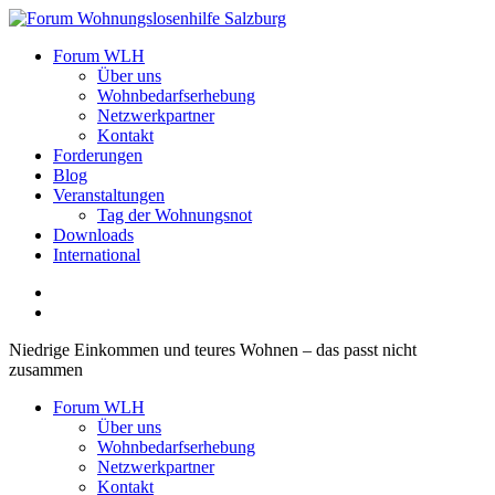
Zum
Inhalt
Forum Wohnungslosenhilfe Salzburg
Forum WLH
springen
Über uns
Wohnbedarfserhebung
Netzwerkpartner
Kontakt
Forderungen
Blog
Veranstaltungen
Tag der Wohnungsnot
Downloads
International
Niedrige Einkommen und teures Wohnen – das passt nicht
zusammen
Forum WLH
Über uns
Wohnbedarfserhebung
Netzwerkpartner
Kontakt