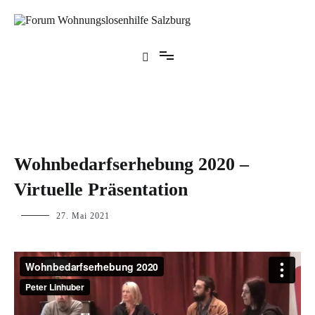
Zum
Inhalt
springen
Forum Wohnungslosenhilfe Salzburg
BLOG
Wohnbedarfserhebung 2020 –
,
Virtuelle Präsentation
TAG DER
WOHNUNGSNOT
p.linhuber
27. Mai 2021