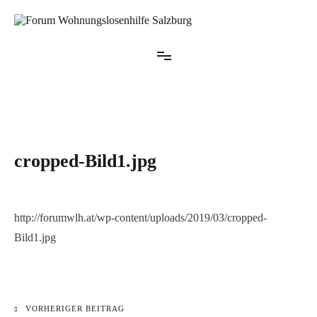
Zum
Inhalt
springen
Forum Wohnungslosenhilfe Salzburg
cropped-Bild1.jpg
http://forumwlh.at/wp-content/uploads/2019/03/cropped-
Bild1.jpg
VORHERIGER BEITRAG
Beitragsnavigation