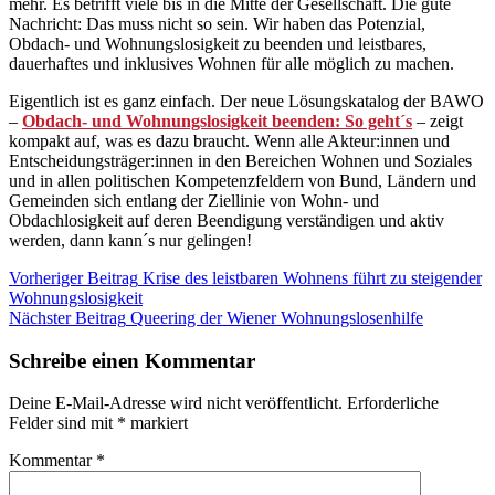
mehr. Es betrifft viele bis in die Mitte der Gesellschaft. Die gute
Nachricht: Das muss nicht so sein. Wir haben das Potenzial,
Obdach- und Wohnungslosigkeit zu beenden und leistbares,
dauerhaftes und inklusives Wohnen für alle möglich zu machen.
Eigentlich ist es ganz einfach. Der neue Lösungskatalog der BAWO
–
Obdach- und Wohnungslosigkeit beenden: So geht´s
– zeigt
kompakt auf, was es dazu braucht. Wenn alle Akteur:innen und
Entscheidungsträger:innen in den Bereichen Wohnen und Soziales
und in allen politischen Kompetenzfeldern von Bund, Ländern und
Gemeinden sich entlang der Ziellinie von Wohn- und
Obdachlosigkeit auf deren Beendigung verständigen und aktiv
werden, dann kann´s nur gelingen!
Beitragsnavigation
Kategorie:
Vorheriger Beitrag
Krise des leistbaren Wohnens führt zu steigender
Blog
Wohnungslosigkeit
Nächster Beitrag
Queering der Wiener Wohnungslosenhilfe
Schreibe einen Kommentar
Deine E-Mail-Adresse wird nicht veröffentlicht.
Erforderliche
Felder sind mit
*
markiert
Kommentar
*