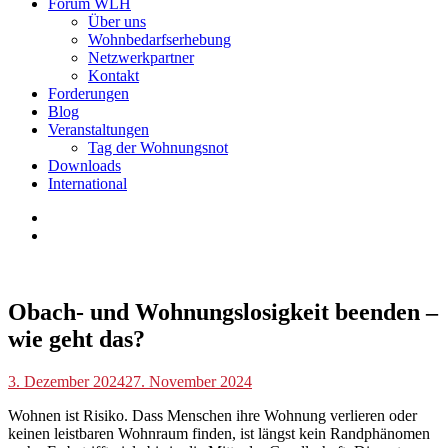
Forum WLH
Über uns
Wohnbedarfserhebung
Netzwerkpartner
Kontakt
Forderungen
Blog
Veranstaltungen
Tag der Wohnungsnot
Downloads
International
Blog
Obach- und Wohnungslosigkeit beenden –
wie geht das?
p.geschwendtner
3. Dezember 2024
27. November 2024
Wohnen ist Risiko. Dass Menschen ihre Wohnung verlieren oder
keinen leistbaren Wohnraum finden, ist längst kein Randphänomen