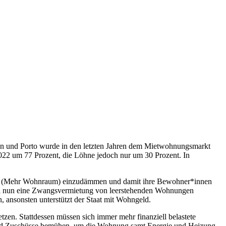
abon und Porto wurde in den letzten Jahren dem Mietwohnungsmarkt
022 um 77 Prozent, die Löhne jedoch nur um 30 Prozent. In
(Mehr Wohnraum) einzudämmen und damit ihre Bewohner*innen
oll nun eine Zwangsvermietung von leerstehenden Wohnungen
, ansonsten unterstützt der Staat mit Wohngeld.
zen. Stattdessen müssen sich immer mehr finanziell belastete
 und Zuschüsse bemühen, um die Wohnung samt Energie und Heizung