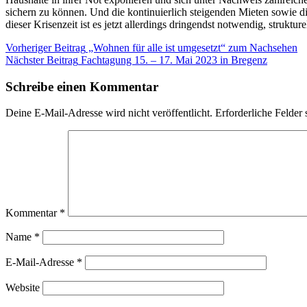
sichern zu können. Und die kontinuierlich steigenden Mieten sowie die
dieser Krisenzeit ist es jetzt allerdings dringendst notwendig, struk
Beitragsnavigation
Kategorie:
Vorheriger Beitrag
„Wohnen für alle ist umgesetzt“ zum Nachsehen
Blog
Nächster Beitrag
Fachtagung 15. – 17. Mai 2023 in Bregenz
Schreibe einen Kommentar
Deine E-Mail-Adresse wird nicht veröffentlicht.
Erforderliche Felder 
Kommentar
*
Name
*
E-Mail-Adresse
*
Website