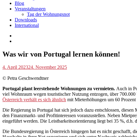
Blog
Veranstaltungen
Tag der Wohnungsnot
Downloads
International
Blog
Was wir von Portugal lernen können!
p.geschwendtner
4. April 2023
24. November 2025
© Petra Geschwendtner
Portugal plant leerstehende Wohnungen zu vermieten.
Auch in Po
viel Wohnraum wegen touristischer Nutzung entzogen, über 700.000 W
Österreich verhält es sich ähnlich
mit Mieterhöhungen um 60 Prozent 
Die Regierung in Portugal hat sich jedoch dazu entschlossen, dies
den Finanzmarkt- und Profitinteressen voranzustellen. Neben Miet
eingeführt werden. Die Leistbarkeitsorientierung liegt bei 35 %, d.h
Die Bundesregierung in Österreich hingegen hat es nicht geschafft, d
Haushalte in ihrer Not exponieren und sich unter Nachweis zahlre