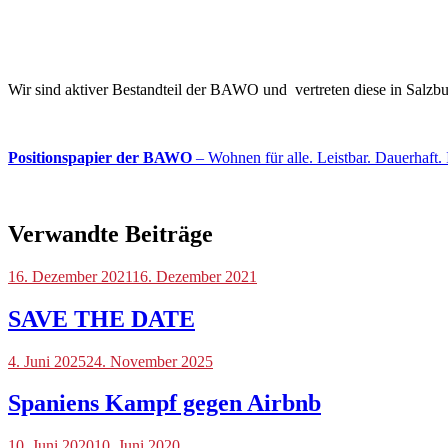
Wir sind aktiver Bestandteil der BAWO und vertreten diese in Salz
Positionspapier der BAWO
– Wohnen für alle. Leistbar. Dauerhaft. 
Verwandte Beiträge
Blog
16. Dezember 2021
,
16. Dezember 2021
Veranstaltungen
SAVE THE DATE
Blog
4. Juni 2025
,
24. November 2025
International
Spaniens Kampf gegen Airbnb
Blog
10. Juni 2020
10. Juni 2020