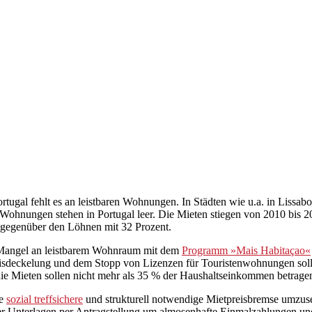
rtugal fehlt es an leistbaren Wohnungen. In Städten wie u.a. in Liss
ohnungen stehen in Portugal leer. Die Mieten stiegen von 2010 bis 2
gegenüber den Löhnen mit 32 Prozent.
en Mangel an leistbarem Wohnraum mit dem
Programm »Mais Habitaçao«
preisdeckelung und dem Stopp von Lizenzen für Touristenwohnungen s
. die Mieten sollen nicht mehr als 35 % der Haushaltseinkommen betragen
ie
sozial treffsichere
und strukturell notwendige Mietpreisbremse umzuset
icher Unterlagen per Antragstellung um almosenhafte Einmalzahlungen