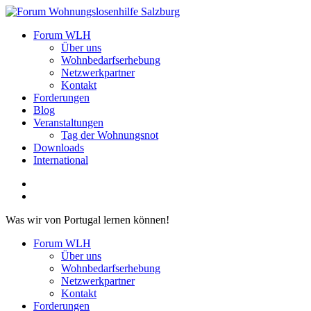
Zum
Inhalt
Forum Wohnungslosenhilfe Salzburg
Forum WLH
springen
Über uns
Wohnbedarfserhebung
Netzwerkpartner
Kontakt
Forderungen
Blog
Veranstaltungen
Tag der Wohnungsnot
Downloads
International
Was wir von Portugal lernen können!
Forum WLH
Über uns
Wohnbedarfserhebung
Netzwerkpartner
Kontakt
Forderungen