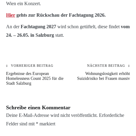
Wien ein Konzert.
Hier
gehts zur Rückschau der Fachtagung 2026.
An der
Fachtagung 2027
wird schon getüftelt, diese findet
vom
24. – 26.05. in Salzburg
statt.
VORHERIGER BEITRAG
NÄCHSTER BEITRAG
Beitragsnavigation
KATEGORIE:
Ergebnisse des European
Wohnungslosigkeit erhöht
BLOG
Homelessness Count 2025 für die
Suizidrisiko bei Frauen massiv
Stadt Salzburg
VERANSTALTUNGEN
Schreibe einen Kommentar
Deine E-Mail-Adresse wird nicht veröffentlicht.
Erforderliche
Felder sind mit
*
markiert