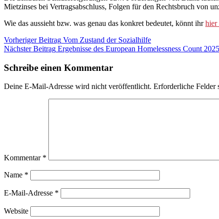
Mietzinses bei Vertragsabschluss, Folgen für den Rechtsbruch von 
Wie das aussieht bzw. was genau das konkret bedeutet, könnt ihr
hier
Beitragsnavigation
Kategorie:
Vorheriger Beitrag
Vom Zustand der Sozialhilfe
Blog
Nächster Beitrag
Ergebnisse des European Homelessness Count 2025 f
Schreibe einen Kommentar
Deine E-Mail-Adresse wird nicht veröffentlicht.
Erforderliche Felder 
Kommentar
*
Name
*
E-Mail-Adresse
*
Website