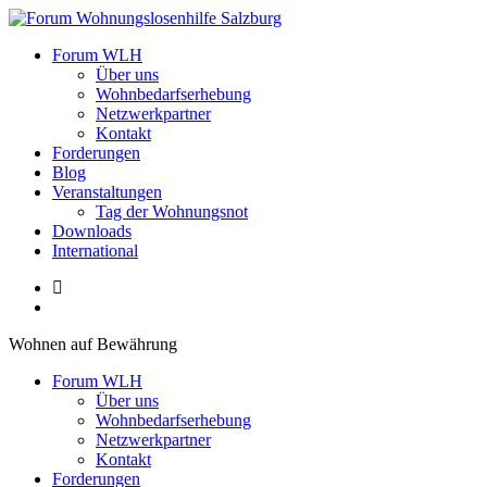
Zum
Inhalt
Forum Wohnungslosenhilfe Salzburg
Forum WLH
springen
Über uns
Wohnbedarfserhebung
Netzwerkpartner
Kontakt
Forderungen
Blog
Veranstaltungen
Tag der Wohnungsnot
Downloads
International
Wohnen auf Bewährung
Forum WLH
Über uns
Wohnbedarfserhebung
Netzwerkpartner
Kontakt
Forderungen