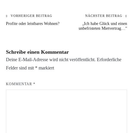
VORHERIGER BEITRAG
NÄCHSTER BEITRAG
Beitragsnavigation
KATEGORIE:
VERSCHLAGWORTET:
Profite oder leistbares Wohnen?
„Ich habe Glück und einen
BLOG
AMNESTY
unbefristeten Mietvertrag…“
INTERNATIONAL
MENSCHENRECHTE
Schreibe einen Kommentar
Deine E-Mail-Adresse wird nicht veröffentlicht.
Erforderliche
Felder sind mit
*
markiert
KOMMENTAR
*