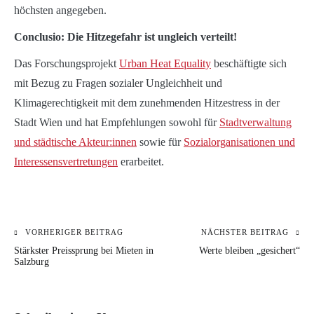
höchsten angegeben.
Conclusio: Die Hitzegefahr ist ungleich verteilt!
Das Forschungsprojekt
Urban Heat Equality
beschäftigte sich
mit Bezug zu Fragen sozialer Ungleichheit und
Klimagerechtigkeit mit dem zunehmenden Hitzestress in der
Stadt Wien und hat Empfehlungen sowohl für
Stadtverwaltung
und städtische Akteur:innen
sowie für
Sozialorganisationen und
Interessensvertretungen
erarbeitet.
VORHERIGER BEITRAG
NÄCHSTER BEITRAG
Beitragsnavigation
KATEGORIE:
Stärkster Preissprung bei Mieten in
Werte bleiben „gesichert“
BLOG
Salzburg