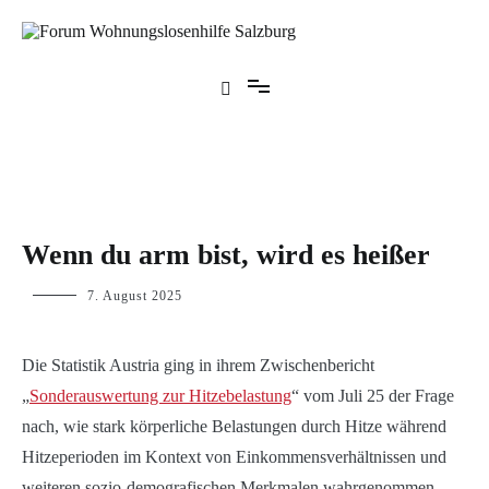
Zum
Inhalt
springen
Forum Wohnungslosenhilfe Salzburg
BLOG
Wenn du arm bist, wird es heißer
p.geschwendtner
7. August 2025
Die Statistik Austria ging in ihrem Zwischenbericht
„
Sonderauswertung zur Hitzebelastung
“ vom Juli 25 der Frage
nach, wie stark körperliche Belastungen durch Hitze während
Hitzeperioden im Kontext von Einkommensverhältnissen und
weiteren sozio-demografischen Merkmalen wahrgenommen