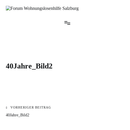
Zum
Inhalt
springen
Forum Wohnungslosenhilfe Salzburg
40Jahre_Bild2
VORHERIGER BEITRAG
Beitragsnavigation
40Jahre_Bild2