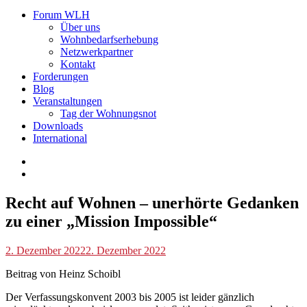
Forum WLH
Über uns
Wohnbedarfserhebung
Netzwerkpartner
Kontakt
Forderungen
Blog
Veranstaltungen
Tag der Wohnungsnot
Downloads
International
Blog
Recht auf Wohnen – unerhörte Gedanken
zu einer „Mission Impossible“
p.linhuber
2. Dezember 2022
2. Dezember 2022
Beitrag von Heinz Schoibl
Der Verfassungskonvent 2003 bis 2005 ist leider gänzlich