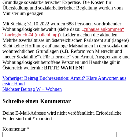
Grundlage sozialarbeiterischer Expertise. Die Kosten für
Übersiedlung und sozialarbeiterischer Begleitung werden vom
Ministerium getragen.
Mit Stichtag 31.10.2022 wurden 688 Personen vor drohender
Wohnungslosigkeit bewahrt (siehe dazu:
„zuhause ankommen“
Tourlogbuch #4 (mailchi.mp)
). Leider machen die aktuellen
Mehrheitsverhältnisse im österreichischen Parlament auf (längere)
Sicht keine Hoffnung auf analoge Maßnahmen in den sozial- und
wohnrechtlichen Grundlagen (z.B. Reform von Mietrecht und
„neuer Sozialhilfe“). Für „normale“ von Armut, Ausgrenzung und
Wohnungslosigkeit betroffene Personen und Haushalte gilt in
Österreich weiterhin:
BITTE WARTEN!
Beitragsnavigation
Kategorie:
Vorheriger Beitrag
Buchrezension: Armut? Klare Antworten aus
Blog
erster Hand
Nächster Beitrag
W – Wohnen
Schreibe einen Kommentar
Deine E-Mail-Adresse wird nicht veröffentlicht.
Erforderliche
Felder sind mit
*
markiert
Kommentar
*