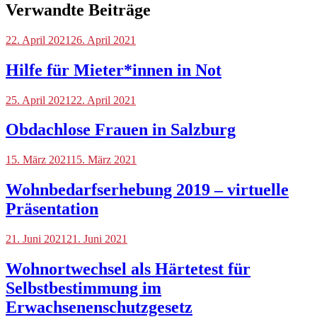
Verwandte Beiträge
Blog
22. April 2021
26. April 2021
Hilfe für Mieter*innen in Not
Blog
25. April 2021
22. April 2021
Obdachlose Frauen in Salzburg
Blog
15. März 2021
,
15. März 2021
Tag
der
Wohnbedarfserhebung 2019 – virtuelle
Wohnungsnot
Präsentation
Blog
21. Juni 2021
21. Juni 2021
Wohnortwechsel als Härtetest für
Selbstbestimmung im
Erwachsenenschutzgesetz