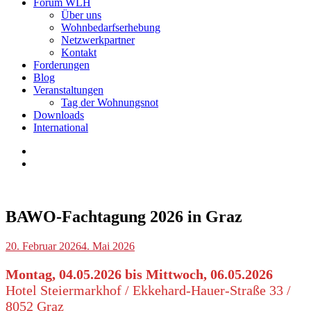
Forum WLH
Über uns
Wohnbedarfserhebung
Netzwerkpartner
Kontakt
Forderungen
Blog
Veranstaltungen
Tag der Wohnungsnot
Downloads
International
Blog
,
Veranstaltungen
BAWO-Fachtagung 2026 in Graz
p.geschwendtner
20. Februar 2026
4. Mai 2026
Montag, 04.05.2026 bis Mittwoch, 06.05.2026
Hotel Steiermarkhof / Ekkehard-Hauer-Straße 33 /
8052 Graz