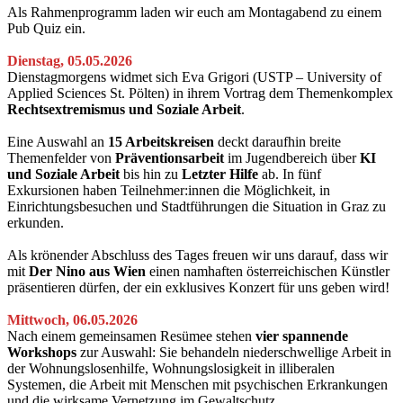
Als Rahmenprogramm laden wir euch am Montagabend zu einem
Pub Quiz ein.
Dienstag, 05.05.2026
Dienstagmorgens widmet sich Eva Grigori (USTP – University of
Applied Sciences St. Pölten) in ihrem Vortrag dem Themenkomplex
Rechtsextremismus und Soziale Arbeit
.
Eine Auswahl an
15 Arbeitskreisen
deckt daraufhin breite
Themenfelder von
Präventionsarbeit
im Jugendbereich über
KI
und Soziale Arbeit
bis hin zu
Letzter Hilfe
ab. In fünf
Exkursionen haben Teilnehmer:innen die Möglichkeit, in
Einrichtungsbesuchen und Stadtführungen die Situation in Graz zu
erkunden.
Als krönender Abschluss des Tages freuen wir uns darauf, dass wir
mit
Der Nino aus Wien
einen namhaften österreichischen Künstler
präsentieren dürfen, der ein exklusives Konzert für uns geben wird!
Mittwoch, 06.05.2026
Nach einem gemeinsamen Resümee stehen
vier spannende
Workshops
zur Auswahl: Sie behandeln niederschwellige Arbeit in
der Wohnungslosenhilfe, Wohnungslosigkeit in illiberalen
Systemen, die Arbeit mit Menschen mit psychischen Erkrankungen
und die wirksame Vernetzung im Gewaltschutz.