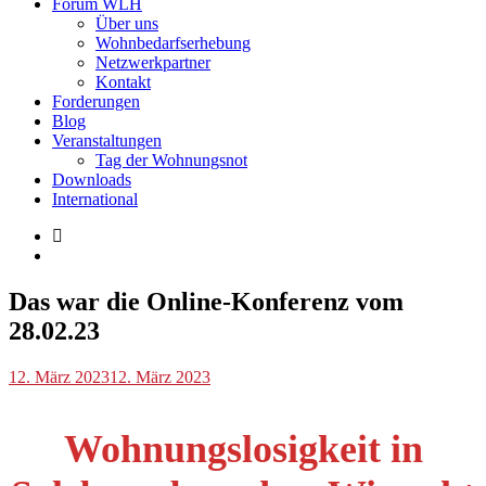
Forum WLH
Über uns
Wohnbedarfserhebung
Netzwerkpartner
Kontakt
Forderungen
Blog
Veranstaltungen
Tag der Wohnungsnot
Downloads
International
Blog
Das war die Online-Konferenz vom
,
Veranstaltungen
28.02.23
p.geschwendtner
12. März 2023
12. März 2023
Wohnungslosigkeit in