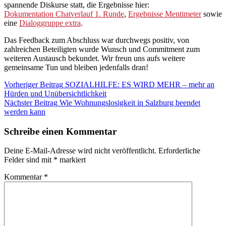
spannende Diskurse statt, die Ergebnisse hier:
Dokumentation Chatverlauf 1. Runde
,
Ergebnisse Mentimeter
sowie
eine
Dialoggruppe extra
.
Das Feedback zum Abschluss war durchwegs positiv, von
zahlreichen Beteiligten wurde Wunsch und Commitment zum
weiteren Austausch bekundet. Wir freun uns aufs weitere
gemeinsame Tun und bleiben jedenfalls dran!
Beitragsnavigation
Kategorie:
Vorheriger Beitrag
SOZIALHILFE: ES WIRD MEHR – mehr an
Blog
Hürden und Unübersichtlichkeit
Veranstaltungen
Nächster Beitrag
Wie Wohnungslosigkeit in Salzburg beendet
werden kann
Schreibe einen Kommentar
Deine E-Mail-Adresse wird nicht veröffentlicht.
Erforderliche
Felder sind mit
*
markiert
Kommentar
*