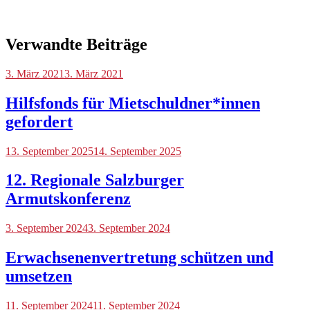
Verwandte Beiträge
Blog
3. März 2021
3. März 2021
Hilfsfonds für Mietschuldner*innen
gefordert
Blog
13. September 2025
,
14. September 2025
Veranstaltungen
12. Regionale Salzburger
Armutskonferenz
Blog
3. September 2024
3. September 2024
Erwachsenenvertretung schützen und
umsetzen
Blog
11. September 2024
11. September 2024