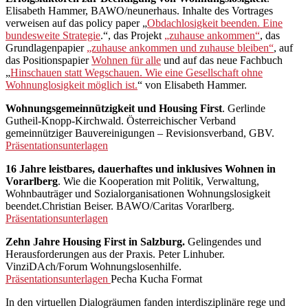
Elisabeth Hammer, BAWO/neunerhaus. Inhalte des Vortrages
verweisen auf das policy paper „
Obdachlosigkeit beenden. Eine
bundesweite Strategie
.“, das Projekt
„zuhause ankommen“
, das
Grundlagenpapier
„zuhause ankommen und zuhause bleiben“
, auf
das Positionspapier
Wohnen für alle
und auf das neue Fachbuch
„
Hinschauen statt Wegschauen. Wie eine Gesellschaft ohne
Wohnunglosigkeit möglich ist.
“ von Elisabeth Hammer.
Wohnungsgemeinnützigkeit und Housing First
. Gerlinde
Gutheil-Knopp-Kirchwald. Österreichischer Verband
gemeinnütziger Bauvereinigungen – Revisionsverband, GBV.
Präsentationsunterlagen
16 Jahre leistbares, dauerhaftes und inklusives Wohnen in
Vorarlberg
. Wie die Kooperation mit Politik, Verwaltung,
Wohnbauträger und Sozialorganisationen Wohnungslosigkeit
beendet.Christian Beiser. BAWO/Caritas Vorarlberg.
Präsentationsunterlagen
Zehn Jahre Housing First in Salzburg.
Gelingendes und
Herausforderungen aus der Praxis. Peter Linhuber.
VinziDAch/Forum Wohnungslosenhilfe.
Präsentationsunterlagen
Pecha Kucha Format
In den virtuellen Dialogräumen fanden interdisziplinäre rege und