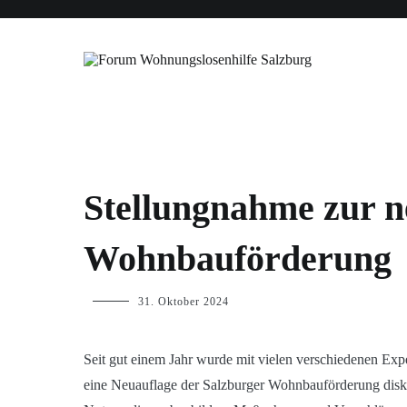
Zum
Forderungen
Blog
Forum WLH
Veranstaltungen
Inhalt
springen
Forum Wohnungslosenhilfe Salzbu
BLOG
Stellungnahme zur n
Wohnbauförderung
p.geschwendtner
31. Oktober 2024
Seit gut einem Jahr wurde mit vielen verschiedenen Ex
eine Neuauflage der Salzburger Wohnbauförderung diskut