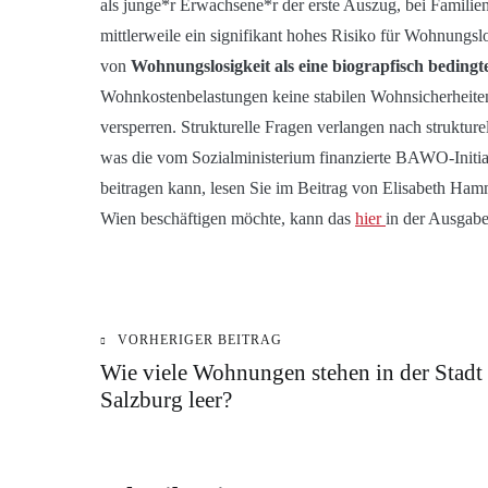
als junge*r Erwachsene*r der erste Auszug, bei Familie
mittlerweile ein signifikant hohes Risiko für Wohnungs
von
Wohnungslosigkeit als eine biograpfisch bedingt
Wohnkostenbelastungen keine stabilen Wohnsicherheiten
versperren. Strukturelle Fragen verlangen nach struktu
was die vom Sozialministerium finanzierte BAWO-Initia
beitragen kann, lesen Sie im Beitrag von Elisabeth Ha
Wien beschäftigen möchte, kann das
hier
in der Ausgab
KATEGORIE:
VORHERIGER BEITRAG
Beitragsnavigation
BLOG
Wie viele Wohnungen stehen in der Stadt
Salzburg leer?