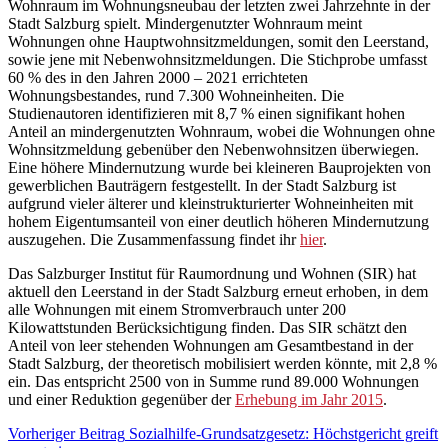
Wohnraum im Wohnungsneubau der letzten zwei Jahrzehnte in der
Stadt Salzburg spielt. Mindergenutzter Wohnraum meint
Wohnungen ohne Hauptwohnsitzmeldungen, somit den Leerstand,
sowie jene mit Nebenwohnsitzmeldungen. Die Stichprobe umfasst
60 % des in den Jahren 2000 – 2021 errichteten
Wohnungsbestandes, rund 7.300 Wohneinheiten. Die
Studienautoren identifizieren mit 8,7 % einen signifikant hohen
Anteil an mindergenutzten Wohnraum, wobei die Wohnungen ohne
Wohnsitzmeldung gebenüber den Nebenwohnsitzen überwiegen.
Eine höhere Mindernutzung wurde bei kleineren Bauprojekten von
gewerblichen Bauträgern festgestellt. In der Stadt Salzburg ist
aufgrund vieler älterer und kleinstrukturierter Wohneinheiten mit
hohem Eigentumsanteil von einer deutlich höheren Mindernutzung
auszugehen. Die Zusammenfassung findet ihr
hier
.
Das Salzburger Institut für Raumordnung und Wohnen (SIR) hat
aktuell den Leerstand in der Stadt Salzburg erneut erhoben, in dem
alle Wohnungen mit einem Stromverbrauch unter 200
Kilowattstunden Berücksichtigung finden. Das SIR schätzt den
Anteil von leer stehenden Wohnungen am Gesamtbestand in der
Stadt Salzburg, der theoretisch mobilisiert werden könnte, mit 2,8 %
ein. Das entspricht 2500 von in Summe rund 89.000 Wohnungen
und einer Reduktion gegenüber der
Erhebung im Jahr 2015
.
Beitragsnavigation
Kategorie:
Vorheriger Beitrag
Sozialhilfe-Grundsatzgesetz: Höchstgericht greift