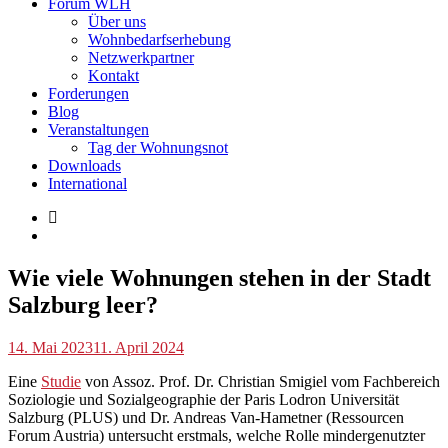
Forum WLH
Über uns
Wohnbedarfserhebung
Netzwerkpartner
Kontakt
Forderungen
Blog
Veranstaltungen
Tag der Wohnungsnot
Downloads
International
Blog
Wie viele Wohnungen stehen in der Stadt
Salzburg leer?
p.geschwendtner
14. Mai 2023
11. April 2024
Eine
Studie
von Assoz. Prof. Dr. Christian Smigiel vom Fachbereich
Soziologie und Sozialgeographie der Paris Lodron Universität
Salzburg (PLUS) und Dr. Andreas Van-Hametner (Ressourcen
Forum Austria) untersucht erstmals, welche Rolle mindergenutzter