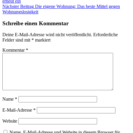
Blog
erneut ein
Nächster Beitrag
Die eigene Wohnung: Das beste Mittel gegen
Wohnungslosigkeit
Schreibe einen Kommentar
Deine E-Mail-Adresse wird nicht veröffentlicht.
Erforderliche
Felder sind mit
*
markiert
Kommentar
*
Name
*
E-Mail-Adresse
*
Website
Name, E-Mail-Adresse und Website in diesem Browser für