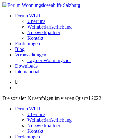
Zum
Inhalt
Forum Wohnungslosenhilfe Salzburg
Forum WLH
springen
Über uns
Wohnbedarfserhebung
Netzwerkpartner
Kontakt
Forderungen
Blog
Veranstaltungen
Tag der Wohnungsnot
Downloads
International
Die sozialen Krisenfolgen im vierten Quartal 2022
Forum WLH
Über uns
Wohnbedarfserhebung
Netzwerkpartner
Kontakt
Forderungen