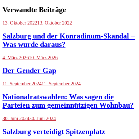
Verwandte Beiträge
Blog
13. Oktober 2022
13. Oktober 2022
Salzburg und der Konradinum-Skandal –
Was wurde daraus?
Blog
4. März 2026
10. März 2026
Der Gender Gap
Blog
11. September 2024
11. September 2024
Nationalratswahlen: Was sagen die
Parteien zum gemeinnützigen Wohnbau?
Blog
30. Juni 2024
30. Juni 2024
Salzburg verteidigt Spitzenplatz