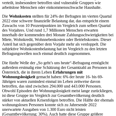
verteilt, insbesondere betroffen sind vulnerable Gruppen wie
arbeitslose Menschen oder einkommensschwache Haushalte.
Die
Wohnkosten
stellten für 24% der Befragten im vierten Quartal
2022 eine schwere finanzielle Belastung dar, das entspricht einem
Zuwachs von 10 Prozentpunkten im Vergleich zum selben Quartal
des Vorjahres. Und rund 1,7 Millionen Menschen erwarten
innerhalb der kommenden drei Monate Zahlungsschwierigkeiten bei
Miete, Wohnkredit, Wohnnebenkosten oder Betriebskosten. Dieser
Anteil hat sich gegenüber dem Vorjahr mehr als verdoppelt. Die
subjektive Wohnkostenbelastung hat im Vergleich zu den letzten
Befragungswellen noch einmal deutlich zugenommen.
Die fünfte Welle der „So geht’s uns heute“-Befragung ermöglicht
außerdem erstmalig eine Schätzung der Gesamtzahl an Personen in
Österreich, die in ihrem Leben
Erfahrungen mit
Wohnungslosigkeit
gemacht haben: 6% der heute 16- bis 69-
Jährigen waren zumindest einmal im Leben zeitweise davon
betroffen, das sind zwischen 294.000 und 443.000 Personen.
Obwohl Episoden der Wohnungslosigkeit meist lange zurückliegen,
ist diese Gruppe im Vergleich zur Gesamtbevölkerung deutlich
stärker von aktuellen Krisenfolgen betroffen. Die Hälfte der ehemals
wohnungslosen Personen konnte sich zu Jahresende 2022
unerwartete Ausgaben von 1.300 Euro nicht leisten
(Gesamtbevölkerung: 30%). Auch hatte diese Gruppe größere