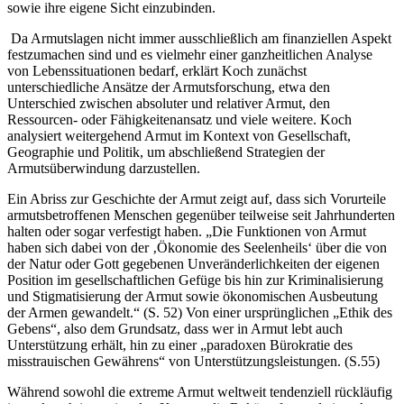
sowie ihre eigene Sicht einzubinden.
Da Armutslagen nicht immer ausschließlich am finanziellen Aspekt
festzumachen sind und es vielmehr einer ganzheitlichen Analyse
von Lebenssituationen bedarf, erklärt Koch zunächst
unterschiedliche Ansätze der Armutsforschung, etwa den
Unterschied zwischen absoluter und relativer Armut, den
Ressourcen- oder Fähigkeitenansatz und viele weitere. Koch
analysiert weitergehend Armut im Kontext von Gesellschaft,
Geographie und Politik, um abschließend Strategien der
Armutsüberwindung darzustellen.
Ein Abriss zur Geschichte der Armut zeigt auf, dass sich Vorurteile
armutsbetroffenen Menschen gegenüber teilweise seit Jahrhunderten
halten oder sogar verfestigt haben. „Die Funktionen von Armut
haben sich dabei von der ‚Ökonomie des Seelenheils‘ über die von
der Natur oder Gott gegebenen Unveränderlichkeiten der eigenen
Position im gesellschaftlichen Gefüge bis hin zur Kriminalisierung
und Stigmatisierung der Armut sowie ökonomischen Ausbeutung
der Armen gewandelt.“ (S. 52) Von einer ursprünglichen „Ethik des
Gebens“, also dem Grundsatz, dass wer in Armut lebt auch
Unterstützung erhält, hin zu einer „paradoxen Bürokratie des
misstrauischen Gewährens“ von Unterstützungsleistungen. (S.55)
Während sowohl die extreme Armut weltweit tendenziell rückläufig