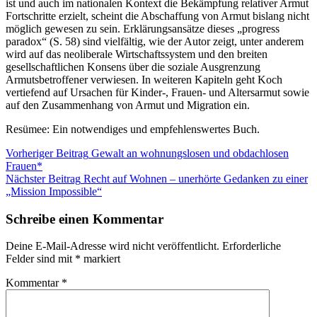
ist und auch im nationalen Kontext die Bekämpfung relativer Armut
Fortschritte erzielt, scheint die Abschaffung von Armut bislang nicht
möglich gewesen zu sein. Erklärungsansätze dieses „progress
paradox“ (S. 58) sind vielfältig, wie der Autor zeigt, unter anderem
wird auf das neoliberale Wirtschaftssystem und den breiten
gesellschaftlichen Konsens über die soziale Ausgrenzung
Armutsbetroffener verwiesen. In weiteren Kapiteln geht Koch
vertiefend auf Ursachen für Kinder-, Frauen- und Altersarmut sowie
auf den Zusammenhang von Armut und Migration ein.
Resümee: Ein notwendiges und empfehlenswertes Buch.
Beitragsnavigation
Kategorie:
Vorheriger Beitrag
Gewalt an wohnungslosen und obdachlosen
Blog
Frauen*
Nächster Beitrag
Recht auf Wohnen – unerhörte Gedanken zu einer
„Mission Impossible“
Schreibe einen Kommentar
Deine E-Mail-Adresse wird nicht veröffentlicht.
Erforderliche
Felder sind mit
*
markiert
Kommentar
*