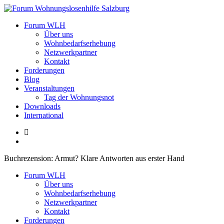
Zum
Inhalt
Forum Wohnungslosenhilfe Salzburg
Forum WLH
springen
Über uns
Wohnbedarfserhebung
Netzwerkpartner
Kontakt
Forderungen
Blog
Veranstaltungen
Tag der Wohnungsnot
Downloads
International
Buchrezension: Armut? Klare Antworten aus erster Hand
Forum WLH
Über uns
Wohnbedarfserhebung
Netzwerkpartner
Kontakt
Forderungen