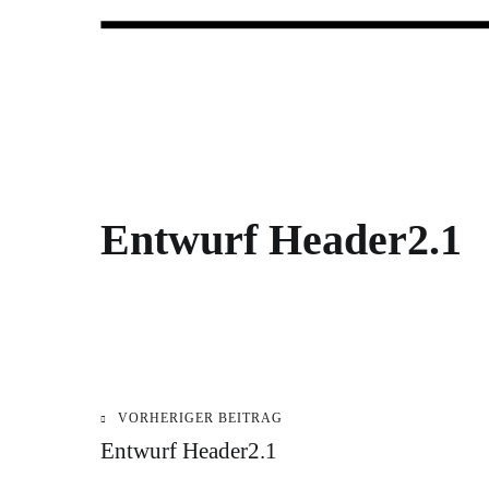
Forum Wohnungslosenhilfe Salzbu
Entwurf Header2.1
VORHERIGER BEITRAG
Beitragsnavigation
Entwurf Header2.1