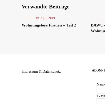
Verwandte Beiträge
Blog
,
19. April 2019
Blog
,
Tag
Veranstalt
Wohnungslose Frauen – Teil 2
BAWO-F
der
Wohnungsnot
Wohnung
ABONNI
Impressum & Datenschutz
Nam
E-Ma