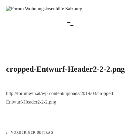
Zum
Inhalt
springen
Forum Wohnungslosenhilfe Salzburg
cropped-Entwurf-Header2-2-2.png
http://forumwlh.at/wp-content/uploads/2019/03/cropped-
Entwurf-Header2-2-2.png
VORHERIGER BEITRAG
Beitragsnavigation