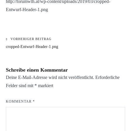
http://forumwlh.at/wp-content/uploads/2019/03/cropped-
Entwurf-Header-1.png
VORHERIGER BEITRAG
Beitragsnavigation
cropped-Entwurf-Header-1.png
Schreibe einen Kommentar
Deine E-Mail-Adresse wird nicht veröffentlicht.
Erforderliche
Felder sind mit
*
markiert
KOMMENTAR
*