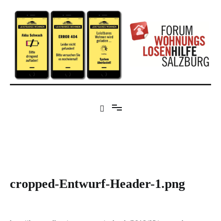
Zum
Inhalt
springen
Forum Wohnungslosenhilfe Salzburg
cropped-Entwurf-Header-1.png