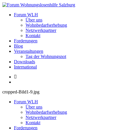
Zum
Inhalt
Forum Wohnungslosenhilfe Salzburg
Forum WLH
springen
Über uns
Wohnbedarfserhebung
Netzwerkpartner
Kontakt
Forderungen
Blog
Veranstaltungen
Tag der Wohnungsnot
Downloads
International
cropped-Bild1-9.jpg
Forum WLH
Über uns
Wohnbedarfserhebung
Netzwerkpartner
Kontakt
Forderungen