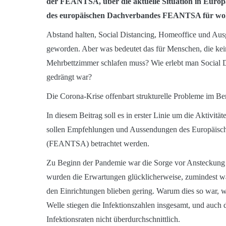
der FEANTSA, über die aktuelle Situation in Eur
des europäischen Dachverbandes FEANTSA für wo
Abstand halten, Social Distancing, Homeoffice und Aus
geworden. Aber was bedeutet das für Menschen, die ke
Mehrbettzimmer schlafen muss? Wie erlebt man Social 
gedrängt war?
Die Corona-Krise offenbart strukturelle Probleme im B
In diesem Beitrag soll es in erster Linie um die Aktiv
sollen Empfehlungen und Aussendungen des Europäisch
(FEANTSA) betrachtet werden.
Zu Beginn der Pandemie war die Sorge vor Ansteckung
wurden die Erwartungen glücklicherweise, zumindest währ
den Einrichtungen blieben gering. Warum dies so war, wi
Welle stiegen die Infektionszahlen insgesamt, und auch 
Infektionsraten nicht überdurchschnittlich.