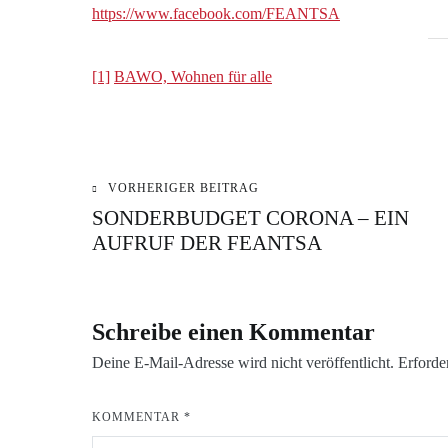
https://www.facebook.com/FEANTSA
[1]
BAWO, Wohnen für alle
KATEGORIE:
VERSCHLAGWORTET:
VORHERIGER BEITRAG
Beitragsnavigation
BLOG
BAWO
SONDERBUDGET CORONA – EIN
AUFRUF DER FEANTSA
INTERNATIONAL
EU
FEANTSA
Schreibe einen Kommentar
Deine E-Mail-Adresse wird nicht veröffentlicht.
Erforde
KOMMENTAR
*