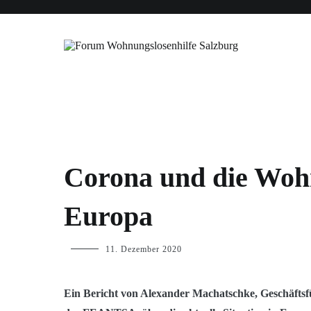
Zum
Forderungen
Blog
Forum WLH
Veranstaltungen
Inhalt
springen
Forum Wohnungslosenhilfe Salzbu
BLOG
Corona und die Wohn
,
INTERNATIONAL
Europa
p.geschwendtner
11. Dezember 2020
Ein Bericht von Alexander Machatschke, Geschäfts