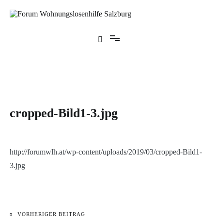
Zum
Inhalt
springen
Forum Wohnungslosenhilfe Salzburg
cropped-Bild1-3.jpg
http://forumwlh.at/wp-content/uploads/2019/03/cropped-Bild1-
3.jpg
VORHERIGER BEITRAG