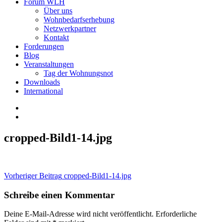
Forum WLH
Über uns
Wohnbedarfserhebung
Netzwerkpartner
Kontakt
Forderungen
Blog
Veranstaltungen
Tag der Wohnungsnot
Downloads
International
cropped-Bild1-14.jpg
Beitragsnavigation
Vorheriger Beitrag
cropped-Bild1-14.jpg
Schreibe einen Kommentar
Deine E-Mail-Adresse wird nicht veröffentlicht.
Erforderliche