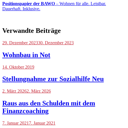
Positionspapier der BAWO
– Wohnen für alle. Leistbar.
Dauerhaft. Inklusive.
Verwandte Beiträge
Blog
29. Dezember 2023
30. Dezember 2023
Wohnbau in Not
Blog
14. Oktober 2019
Stellungnahme zur Sozialhilfe Neu
Blog
2. März 2026
,
2. März 2026
Veranstaltungen
Raus aus den Schulden mit dem
Finanzcoaching
Blog
7. Januar 2021
7. Januar 2021