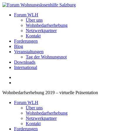
Zum
Inhalt
Forum Wohnungslosenhilfe Salzburg
Forum WLH
springen
Über uns
Wohnbedarfserhebung
Netzwerkpartner
Kontakt
Forderungen
Blog
Veranstaltungen
Tag der Wohnungsnot
Downloads
International
Wohnbedarfserhebung 2019 – virtuelle Präsentation
Forum WLH
Über uns
Wohnbedarfserhebung
Netzwerkpartner
Kontakt
Forderungen