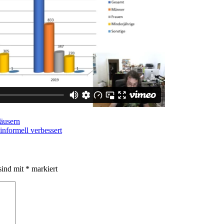
äusern
nformell verbessert
sind mit
*
markiert