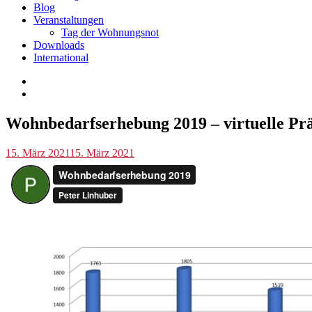
Blog
Veranstaltungen
Tag der Wohnungsnot
Downloads
International
Blog
Wohnbedarfserhebung 2019 – virtuelle Prä
,
Tag
der
p.linhuber
15. März 2021
15. März 2021
Wohnungsnot