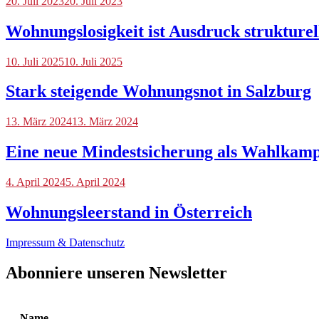
Blog
20. Juli 2023
20. Juli 2023
Wohnungslosigkeit ist Ausdruck strukture
Blog
10. Juli 2025
10. Juli 2025
Stark steigende Wohnungsnot in Salzburg
Blog
13. März 2024
13. März 2024
Eine neue Mindestsicherung als Wahlkamp
Blog
4. April 2024
5. April 2024
Wohnungsleerstand in Österreich
Impressum & Datenschutz
Abonniere unseren Newsletter
Name