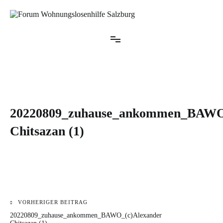
Zum
Inhalt
springen
Forum Wohnungslosenhilfe Salzburg
20220809_zuhause_ankommen_BAWO
Chitsazan (1)
VORHERIGER BEITRAG
Beitragsnavigation
20220809_zuhause_ankommen_BAWO_(c)Alexander