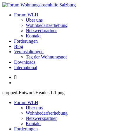
Zum
Inhalt
Forum Wohnungslosenhilfe Salzburg
Forum WLH
springen
Über uns
Wohnbedarfserhebung
Netzwerkpartner
Kontakt
Forderungen
Blog
Veranstaltungen
Tag der Wohnungsnot
Downloads
International
cropped-Entwurf-Header-1-1.png
Forum WLH
Über uns
Wohnbedarfserhebung
Netzwerkpartner
Kontakt
Forderungen