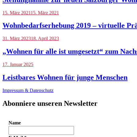
Blog
15. März 2021
,
15. März 2021
Tag
der
Wohnbedarfserhebung 2019 – virtuelle Prä
Wohnungsnot
Blog
31. März 2023
,
18. April 2023
Tag
der
„Wohnen für alle ist umgesetzt“ zum Nach
Wohnungsnot
,
Veranstaltungen
Blog
17. Januar 2025
Leistbares Wohnen für junge Menschen
Impressum & Datenschutz
Abonniere unseren Newsletter
Name