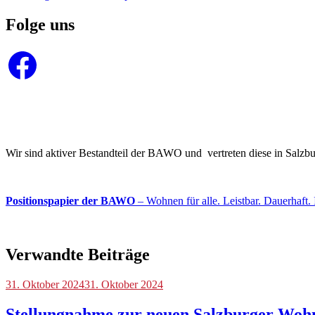
Folge uns
Facebook
Wir sind aktiver Bestandteil der BAWO und vertreten diese in Salz
Positionspapier der BAWO
– Wohnen für alle. Leistbar. Dauerhaft. 
Verwandte Beiträge
Blog
31. Oktober 2024
31. Oktober 2024
Stellungnahme zur neuen Salzburger Woh