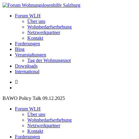
Zum
Inhalt
Forum Wohnungslosenhilfe Salzburg
Forum WLH
springen
Über uns
Wohnbedarfserhebung
Netzwerkpartner
Kontakt
Forderungen
Blog
Veranstaltungen
Tag der Wohnungsnot
Downloads
International
BAWO Policy Talk 09.12.2025
Forum WLH
Über uns
Wohnbedarfserhebung
Netzwerkpartner
Kontakt
Forderungen