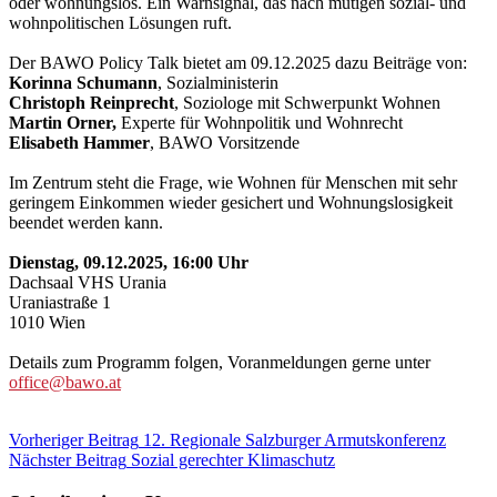
oder wohnungslos. Ein Warnsignal, das nach mutigen sozial- und
wohnpolitischen Lösungen ruft.
Der BAWO Policy Talk bietet am 09.12.2025 dazu Beiträge von:
Korinna Schumann
, Sozialministerin
Christoph Reinprecht
, Soziologe mit Schwerpunkt Wohnen
Martin Orner,
Experte für Wohnpolitik und Wohnrecht
Elisabeth Hammer
, BAWO Vorsitzende
Im Zentrum steht die Frage, wie Wohnen für Menschen mit sehr
geringem Einkommen wieder gesichert und Wohnungslosigkeit
beendet werden kann.
Dienstag, 09.12.2025, 16:00 Uhr
Dachsaal VHS Urania
Uraniastraße 1
1010 Wien
Details zum Programm folgen, Voranmeldungen gerne unter
office@bawo.at
Beitragsnavigation
Kategorie:
Vorheriger Beitrag
12. Regionale Salzburger Armutskonferenz
Blog
Nächster Beitrag
Sozial gerechter Klimaschutz
Veranstaltungen