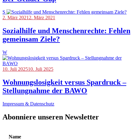
S
Blog
2. März 2021
2. März 2021
Sozialhilfe und Menschenrechte: Fehlen
gemeinsam Ziele?
W
Blog
10. Juli 2025
10. Juli 2025
Wohnungslosigkeit versus Spardruck –
Stellungnahme der BAWO
Impressum & Datenschutz
Abonniere unseren Newsletter
Name