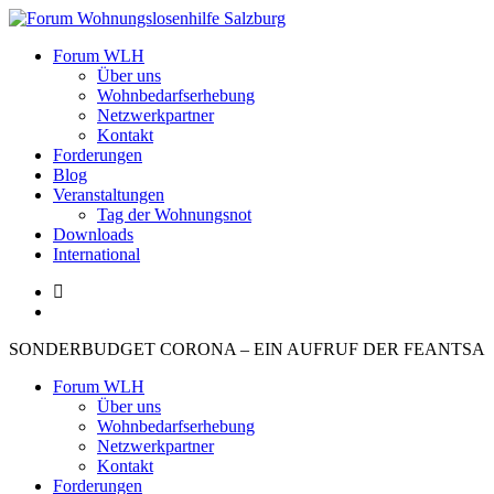
Zum
Inhalt
Forum Wohnungslosenhilfe Salzburg
Forum WLH
springen
Über uns
Wohnbedarfserhebung
Netzwerkpartner
Kontakt
Forderungen
Blog
Veranstaltungen
Tag der Wohnungsnot
Downloads
International
SONDERBUDGET CORONA – EIN AUFRUF DER FEANTSA
Forum WLH
Über uns
Wohnbedarfserhebung
Netzwerkpartner
Kontakt
Forderungen