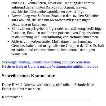
und sie zu kontaktieren, bevor die Trennung der Familie
aufgrund des erhöhten Risikos von Armut, Gewalt,
psychischen Gesundheitsproblemen usw. erfolgt.
Anwendung von Sofortmaßnahmen der sozialen Sicherheit
auf Familien, die sich um Menschen mit langfristigen
Bedürfnissen kümmern;
Einbeziehen pflegebedürftiger oder unterstützungsbedürftiger
Personen, Familien und ihrer repräsentativen Organisationen
in die Planung und Durchführung von Notfallmaßnahmen.
Aktivierung vorbeugender Maßnahmen, um Familien,
Gemeinschaften und marginalisierte Gruppen der Gesellschaft
zu stärken und eine zunehmende Institutionalisierung zu
vermeiden.
Beitragsnavigation
Kategorie:
Verschlagwortet:
Vorheriger Beitrag
Sozialhilfe-Kürzung und CoV-Zuschuss
Blog
BAWO
Nächster Beitrag
EU
Feantsa
Corona und die Wohnungslosenhilfe in Europa
International
Schreibe einen Kommentar
Deine E-Mail-Adresse wird nicht veröffentlicht.
Erforderliche
Felder sind mit
*
markiert
Kommentar
*