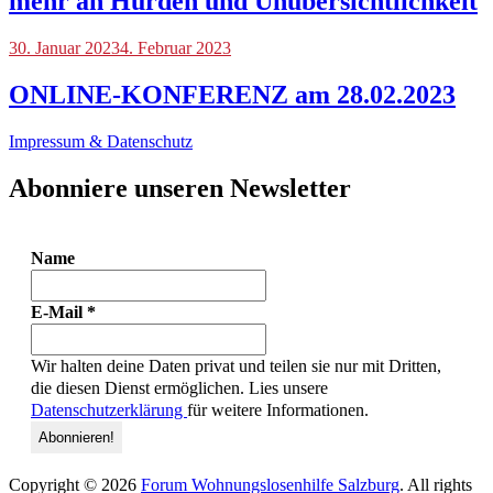
mehr an Hürden und Unübersichtlichkeit
Blog
30. Januar 2023
,
4. Februar 2023
Veranstaltungen
ONLINE-KONFERENZ am 28.02.2023
Impressum & Datenschutz
Abonniere unseren Newsletter
Name
E-Mail
*
Wir halten deine Daten privat und teilen sie nur mit Dritten,
die diesen Dienst ermöglichen. Lies unsere
Datenschutzerklärung
für weitere Informationen.
Copyright © 2026
Forum Wohnungslosenhilfe Salzburg
. All rights