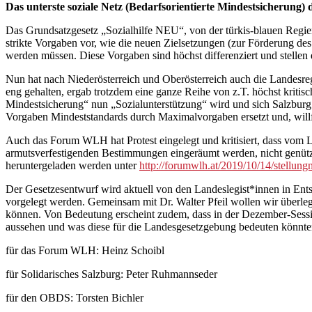
Das unterste soziale Netz (Bedarfsorientierte Mindestsicherung) 
Das Grundsatzgesetz „Sozialhilfe NEU“, von der türkis-blauen Regier
strikte Vorgaben vor, wie die neuen Zielsetzungen (zur Förderung d
werden müssen. Diese Vorgaben sind höchst differenziert und stellen
Nun hat nach Niederösterreich und Oberösterreich auch die Landesr
eng gehalten, ergab trotzdem eine ganze Reihe von z.T. höchst kritis
Mindestsicherung“ nun „Sozialunterstützung“ wird und sich Salzburg
Vorgaben Mindeststandards durch Maximalvorgaben ersetzt und, will
Auch das Forum WLH hat Protest eingelegt und kritisiert, dass vom 
armutsverfestigenden Bestimmungen eingeräumt werden, nicht genüt
heruntergeladen werden unter
http://forumwlh.at/2019/10/14/stellung
Der Gesetzesentwurf wird aktuell von den Landeslegist*innen in Ent
vorgelegt werden. Gemeinsam mit Dr. Walter Pfeil wollen wir überle
können. Von Bedeutung erscheint zudem, dass in der Dezember-Sessi
aussehen und was diese für die Landesgesetzgebung bedeuten könnte
für das Forum WLH: Heinz Schoibl
für Solidarisches Salzburg: Peter Ruhmannseder
für den OBDS: Torsten Bichler