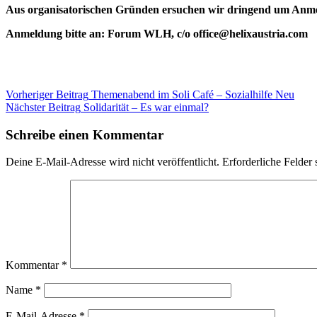
Aus organisatorischen Gründen ersuchen wir dringend um Anme
Anmeldung bitte an: Forum WLH, c/o office@helixaustria.com
Beitragsnavigation
Kategorie:
Vorheriger Beitrag
Themenabend im Soli Café – Sozialhilfe Neu
Blog
Nächster Beitrag
Solidarität – Es war einmal?
Veranstaltungen
Schreibe einen Kommentar
Deine E-Mail-Adresse wird nicht veröffentlicht.
Erforderliche Felder 
Kommentar
*
Name
*
E-Mail-Adresse
*