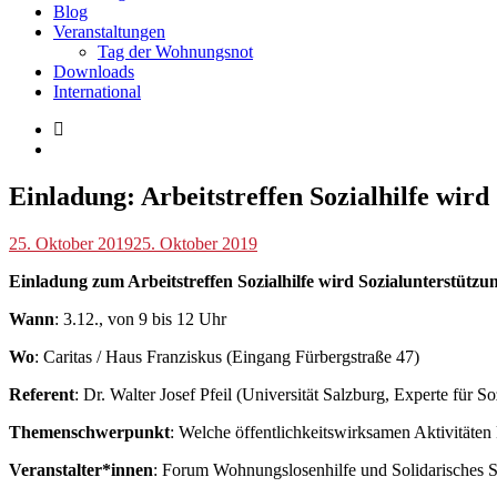
Blog
Veranstaltungen
Tag der Wohnungsnot
Downloads
International
Blog
Einladung: Arbeitstreffen Sozialhilfe wird
,
Veranstaltungen
p.linhuber
25. Oktober 2019
25. Oktober 2019
Einladung zum Arbeitstreffen Sozialhilfe wird Sozialunterstützu
Wann
: 3.12., von 9 bis 12 Uhr
Wo
: Caritas / Haus Franziskus (Eingang Fürbergstraße 47)
Referent
: Dr. Walter Josef Pfeil (Universität Salzburg, Experte für So
Themenschwerpunkt
: Welche öffentlichkeitswirksamen Aktivitäte
Veranstalter*innen
: Forum Wohnungslosenhilfe und Solidarisches 