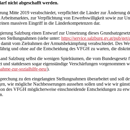
darf nicht abgeschafft werden.
ung Mitte 2019 verabschiedet, verpflichtet die Länder zur Änderung de
es Arbeitsmarktes, zur Verpflichtung von Erwerbswilligkeit sowie zur
 einen massiven Eingriff in die Länderkompetenzen dar.
egierung Salzburg einen Entwurf zur Umsetzung dieses Grundsatzgeset
chen Stellungnahmen (siehe unter:
https://service.salzburg.gv.at/pub/ge
 damit vom Zielrahmen der Armutsbekämpfung verabschiedet. Des Weiter
fährig und ohne auf die Entscheidung des VFGH zu warten, die diskr
Land Salzburg selbst die wenigen Spielräumen, die vom Bundesgesetz f
zt und stattdessen sogar eigenständige Verschärfungen vorgenommen
nahme-zur-sozialhilfe-neu/
).
sprechung zu den eingelangten Stellungnahmen überarbeitet und soll 
gen, wie mögliche Nachbesserungen aussehen sollen und wie wir günst
on des VFGH möglicherweise einschneidende Entscheidungen zu erwarte
n.