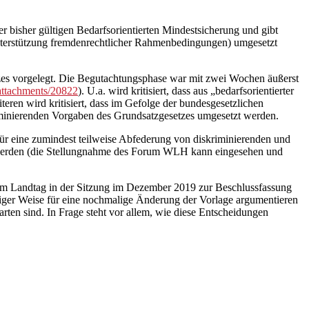
r bisher gültigen Bedarfsorientierten Mindestsicherung und gibt
 Unterstützung fremdenrechtlicher Rahmenbedingungen) umgesetzt
zes vorgelegt. Die Begutachtungsphase war mit zwei Wochen äußerst
t/attachments/20822
). U.a. wird kritisiert, dass aus „bedarfsorientierter
en wird kritisiert, dass im Gefolge der bundesgesetzlichen
iminierenden Vorgaben des Grundsatzgesetzes umgesetzt werden.
ür eine zumindest teilweise Abfederung von diskriminierenden und
 werden (die Stellungnahme des Forum WLH kann eingesehen und
dem Landtag in der Sitzung im Dezember 2019 zur Beschlussfassung
iger Weise für eine nochmalige Änderung der Vorlage argumentieren
n sind. In Frage steht vor allem, wie diese Entscheidungen