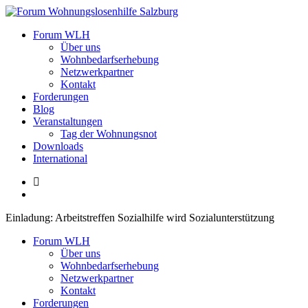
Zum
Inhalt
Forum Wohnungslosenhilfe Salzburg
Forum WLH
springen
Über uns
Wohnbedarfserhebung
Netzwerkpartner
Kontakt
Forderungen
Blog
Veranstaltungen
Tag der Wohnungsnot
Downloads
International
Einladung: Arbeitstreffen Sozialhilfe wird Sozialunterstützung
Forum WLH
Über uns
Wohnbedarfserhebung
Netzwerkpartner
Kontakt
Forderungen