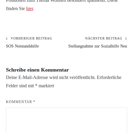
Positionen zum Thema Wohnen besonders spannend: Diese
finden Sie
hier
.
VORHERIGER BEITRAG
NÄCHSTER BEITRAG
Beitragsnavigation
KATEGORIE:
SOS Notstandshilfe
Stellungnahme zur Sozialhilfe Neu
UNCATEGORIZED
Schreibe einen Kommentar
Deine E-Mail-Adresse wird nicht veröffentlicht.
Erforderliche
Felder sind mit
*
markiert
KOMMENTAR
*