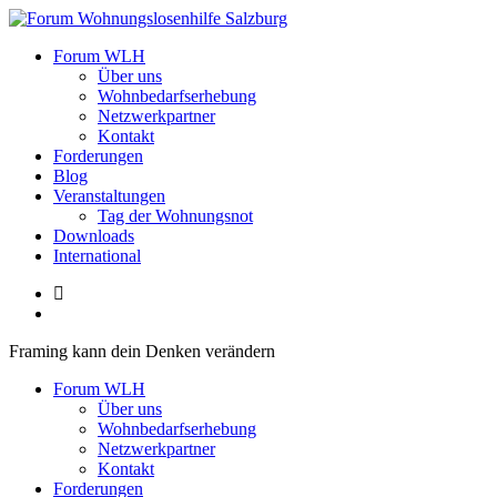
Zum
Inhalt
Forum Wohnungslosenhilfe Salzburg
Forum WLH
springen
Über uns
Wohnbedarfserhebung
Netzwerkpartner
Kontakt
Forderungen
Blog
Veranstaltungen
Tag der Wohnungsnot
Downloads
International
Framing kann dein Denken verändern
Forum WLH
Über uns
Wohnbedarfserhebung
Netzwerkpartner
Kontakt
Forderungen