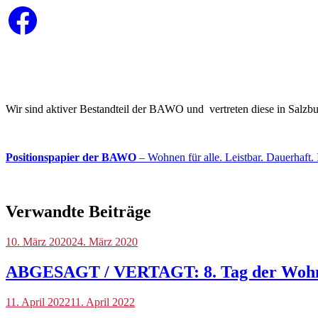
Facebook
Wir sind aktiver Bestandteil der BAWO und vertreten diese in Salz
Positionspapier der BAWO
– Wohnen für alle. Leistbar. Dauerhaft. 
Verwandte Beiträge
Blog
10. März 2020
,
24. März 2020
Tag
der
ABGESAGT / VERTAGT: 8. Tag der Woh
Wohnungsnot
,
Veranstaltungen
Blog
11. April 2022
,
11. April 2022
Veranstaltungen