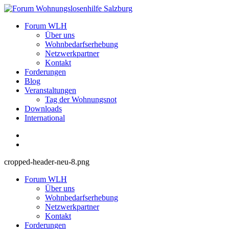
Zum
Inhalt
Forum Wohnungslosenhilfe Salzburg
Forum WLH
springen
Über uns
Wohnbedarfserhebung
Netzwerkpartner
Kontakt
Forderungen
Blog
Veranstaltungen
Tag der Wohnungsnot
Downloads
International
cropped-header-neu-8.png
Forum WLH
Über uns
Wohnbedarfserhebung
Netzwerkpartner
Kontakt
Forderungen