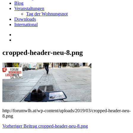
Blog
Veranstaltungen
Tag der Wohnungsnot
Downloads
International
cropped-header-neu-8.png
http://forumwlh.at/wp-content/uploads/2019/03/cropped-header-neu-
8.png
Beitragsnavigation
Vorheriger Beitrag
cropped-header-neu-8.png