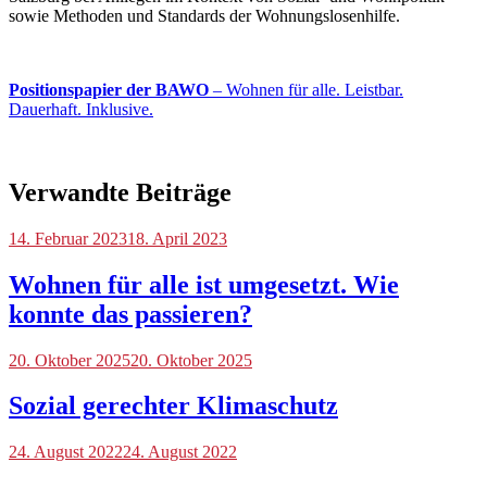
sowie Methoden und Standards der Wohnungslosenhilfe.
Positionspapier der BAWO
– Wohnen für alle. Leistbar.
Dauerhaft. Inklusive.
Verwandte Beiträge
Blog
14. Februar 2023
,
18. April 2023
Tag
der
Wohnen für alle ist umgesetzt. Wie
Wohnungsnot
,
konnte das passieren?
Veranstaltungen
Blog
20. Oktober 2025
20. Oktober 2025
Sozial gerechter Klimaschutz
Blog
24. August 2022
24. August 2022