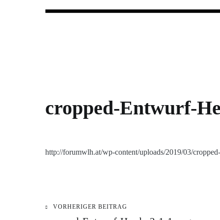
Forum Wohnungslosenhilfe Salzbu
cropped-Entwurf-He
http://forumwlh.at/wp-content/uploads/2019/03/croppe
VORHERIGER BEITRAG
Beitragsnavigation