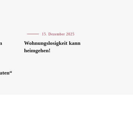
Blog
,
15. Dezember 2025
Veranstaltungen
m
Wohnungslosigkeit kann
heimgehen!
uten“