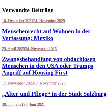
Verwandte Beiträge
Blog
10. Dezember 2021
,
24. November 2025
International
Menschenrecht auf Wohnen in der
Verfassung: Mexiko
Blog
25. April 2025
,
24. November 2025
International
Zwangsbehandlung von obdachlosen
Menschen in den USA oder Trumps
Angriff auf Housing First
Blog
17. November 2023
17. November 2023
„Alter und Pflege“ in der Stadt Salzburg
Blog
30. Juni 2021
30. Juni 2021