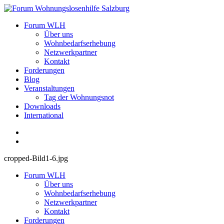
Zum
Inhalt
Forum Wohnungslosenhilfe Salzburg
Forum WLH
springen
Über uns
Wohnbedarfserhebung
Netzwerkpartner
Kontakt
Forderungen
Blog
Veranstaltungen
Tag der Wohnungsnot
Downloads
International
cropped-Bild1-6.jpg
Forum WLH
Über uns
Wohnbedarfserhebung
Netzwerkpartner
Kontakt
Forderungen