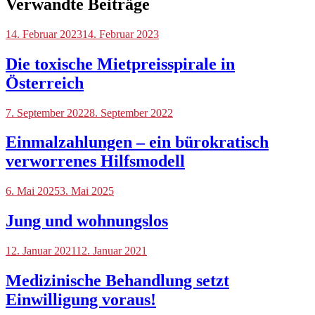
Verwandte Beiträge
Blog
14. Februar 2023
14. Februar 2023
Die toxische Mietpreisspirale in
Österreich
Blog
7. September 2022
8. September 2022
Einmalzahlungen – ein bürokratisch
verworrenes Hilfsmodell
Blog
6. Mai 2025
3. Mai 2025
Jung und wohnungslos
Blog
12. Januar 2021
12. Januar 2021
Medizinische Behandlung setzt
Einwilligung voraus!