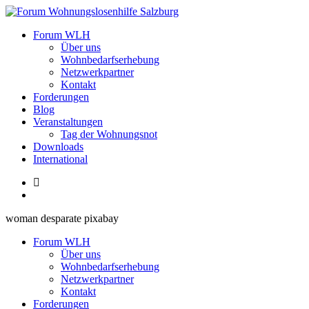
Zum
Inhalt
Forum Wohnungslosenhilfe Salzburg
Forum WLH
springen
Über uns
Wohnbedarfserhebung
Netzwerkpartner
Kontakt
Forderungen
Blog
Veranstaltungen
Tag der Wohnungsnot
Downloads
International
woman desparate pixabay
Forum WLH
Über uns
Wohnbedarfserhebung
Netzwerkpartner
Kontakt
Forderungen