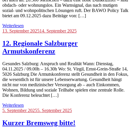
obdach- oder wohnungslos. Ein Warnsignal, das nach mutigen
sozial- und wohnpolitischen Lösungen ruft. Der BAWO Policy Talk
bietet am 09.12.2025 dazu Beiträge von: […]
Weiterlesen
Blog
13. September 2025
,
14. September 2025
Veranstaltungen
12. Regionale Salzburger
Armutskonferenz
Gesundes Salzburg: Anspruch und Realität Wann: Dienstag,
04.11.2025 / 09.00h – 16.30h Wo: St. Virgil, Ernst-Grein-Straße 14,
5026 Salzburg Die Armutskonferenz stellt Gesundheit in den Fokus,
die wesentlich ist für unsere Lebenserwartung. Gesundheit hängt
nicht nur von medizinischer Versorgung ab – auch Einkommen,
Wohnen, Bildung und soziale Teilhabe spielen eine zentrale Rolle.
Die Konferenz beleuchtet […]
Weiterlesen
Blog
5. September 2025
5. September 2025
Kurzer Bremsweg bitte!