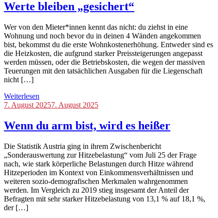
Werte bleiben „gesichert“
Wer von den Mieter*innen kennt das nicht: du ziehst in eine
Wohnung und noch bevor du in deinen 4 Wänden angekommen
bist, bekommst du die erste Wohnkostenerhöhung. Entweder sind es
die Heizkosten, die aufgrund starker Preissteigerungen angepasst
werden müssen, oder die Betriebskosten, die wegen der massiven
Teuerungen mit den tatsächlichen Ausgaben für die Liegenschaft
nicht […]
Weiterlesen
Blog
7. August 2025
7. August 2025
Wenn du arm bist, wird es heißer
Die Statistik Austria ging in ihrem Zwischenbericht
„Sonderauswertung zur Hitzebelastung“ vom Juli 25 der Frage
nach, wie stark körperliche Belastungen durch Hitze während
Hitzeperioden im Kontext von Einkommensverhältnissen und
weiteren sozio-demografischen Merkmalen wahrgenommen
werden. Im Vergleich zu 2019 stieg insgesamt der Anteil der
Befragten mit sehr starker Hitzebelastung von 13,1 % auf 18,1 %,
der […]