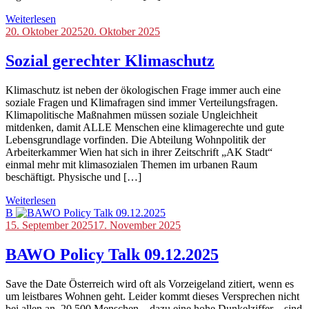
Weiterlesen
Blog
20. Oktober 2025
20. Oktober 2025
Sozial gerechter Klimaschutz
Klimaschutz ist neben der ökologischen Frage immer auch eine
soziale Fragen und Klimafragen sind immer Verteilungsfragen.
Klimapolitische Maßnahmen müssen soziale Ungleichheit
mitdenken, damit ALLE Menschen eine klimagerechte und gute
Lebensgrundlage vorfinden. Die Abteilung Wohnpolitik der
Arbeiterkammer Wien hat sich in ihrer Zeitschrift „AK Stadt“
einmal mehr mit klimasozialen Themen im urbanen Raum
beschäftigt. Physische und […]
Weiterlesen
B
Blog
15. September 2025
,
17. November 2025
Veranstaltungen
BAWO Policy Talk 09.12.2025
Save the Date Österreich wird oft als Vorzeigeland zitiert, wenn es
um leistbares Wohnen geht. Leider kommt dieses Versprechen nicht
bei allen an. 20.500 Menschen – dazu eine hohe Dunkelziffer – sind