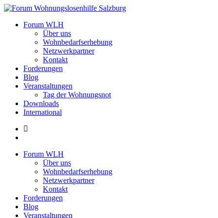
Zum
Inhalt
Forum Wohnungslosenhilfe Salzburg
Forum WLH
springen
Über uns
Wohnbedarfserhebung
Netzwerkpartner
Kontakt
Forderungen
Blog
Veranstaltungen
Tag der Wohnungsnot
Downloads
International
Forum WLH
Über uns
Wohnbedarfserhebung
Netzwerkpartner
Kontakt
Forderungen
Blog
Veranstaltungen