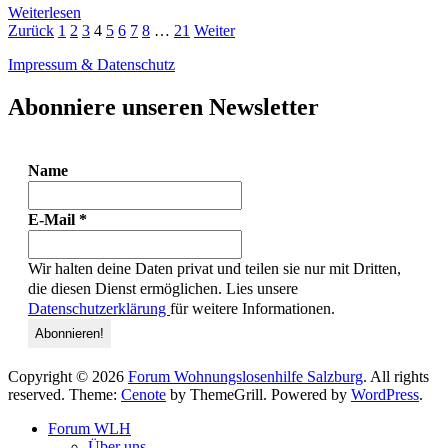
Weiterlesen
Beitrags-
Seite
Seite
Seite
Seite
Seite
Seite
Seite
Seite
Seite
Zurück
1
2
3
4
5
6
7
8
…
21
Weiter
Navigation
Impressum & Datenschutz
Abonniere unseren Newsletter
Name
E-Mail
*
Wir halten deine Daten privat und teilen sie nur mit Dritten,
die diesen Dienst ermöglichen. Lies unsere
Datenschutzerklärung
für weitere Informationen.
Copyright © 2026
Forum Wohnungslosenhilfe Salzburg
. All rights
reserved. Theme:
Cenote
by ThemeGrill. Powered by
WordPress
.
Forum WLH
Über uns