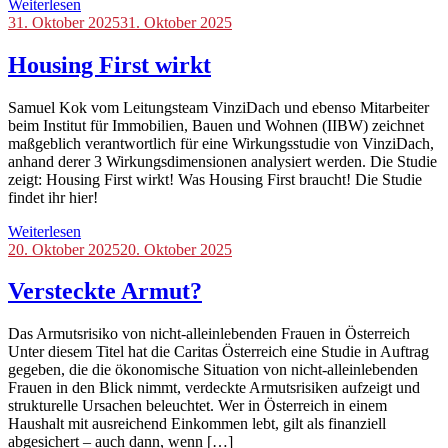
Weiterlesen
Blog
31. Oktober 2025
31. Oktober 2025
Housing First wirkt
Samuel Kok vom Leitungsteam VinziDach und ebenso Mitarbeiter
beim Institut für Immobilien, Bauen und Wohnen (IIBW) zeichnet
maßgeblich verantwortlich für eine Wirkungsstudie von VinziDach,
anhand derer 3 Wirkungsdimensionen analysiert werden. Die Studie
zeigt: Housing First wirkt! Was Housing First braucht! Die Studie
findet ihr hier!
Weiterlesen
Blog
20. Oktober 2025
20. Oktober 2025
Versteckte Armut?
Das Armutsrisiko von nicht-alleinlebenden Frauen in Österreich
Unter diesem Titel hat die Caritas Österreich eine Studie in Auftrag
gegeben, die die ökonomische Situation von nicht-alleinlebenden
Frauen in den Blick nimmt, verdeckte Armutsrisiken aufzeigt und
strukturelle Ursachen beleuchtet. Wer in Österreich in einem
Haushalt mit ausreichend Einkommen lebt, gilt als finanziell
abgesichert – auch dann, wenn […]