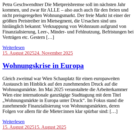
Petra Geschwendtner Die Mietpreisbremse soll im nächsten Jahr
kommen, und zwar für ALLE – also auch auch für den freien und
nicht preisgeregelten Wohnungsmarkt. Der freie Markt ist einer der
größten Preistreiber im Mietsegment, die Ursachen sind uns
hinlänglich bekannt: Verknappung von Wohnraum aufgrund von
Finanzialisierung, Leer-, Minder- und Fehlnutzung, Befristungen bei
Verträgen etc. Gestern […]
Weiterlesen
Blog
15. August 2025
,
24. November 2025
International
Wohnungskrise in Europa
Gleich zweimal war Wien Schauplatz für einen europaweiten
Austausch im Hinblick auf den zunehmenden Druck auf die
Wohnungsmärkte. Im Mai 2025 veranstaltete die Arbeiterkammer
Wien eine internationale ganztägige Stadttagung mit dem Titel
„Wohnungsmärkte in Europa unter Druck“. Im Fokus stand die
zunehmende Finanzialisierung von Wohnungsmärkten, deren
Folgen vor allem für die Mieter:innen klar spürbar sind: […]
Weiterlesen
Blog
15. August 2025
15. August 2025