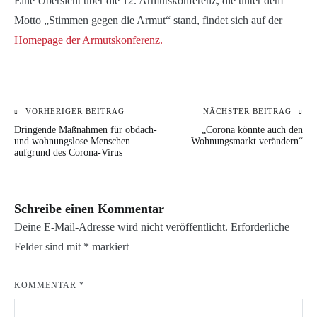
Eine Übersicht über die 12. Armutskonferenz, die unter dem
Motto „Stimmen gegen die Armut“ stand, findet sich auf der
Homepage der Armutskonferenz.
VORHERIGER BEITRAG
NÄCHSTER BEITRAG
Beitragsnavigation
KATEGORIE:
Dringende Maßnahmen für obdach-
„Corona könnte auch den
BLOG
und wohnungslose Menschen
Wohnungsmarkt verändern“
aufgrund des Corona-Virus
Schreibe einen Kommentar
Deine E-Mail-Adresse wird nicht veröffentlicht.
Erforderliche
Felder sind mit
*
markiert
KOMMENTAR
*